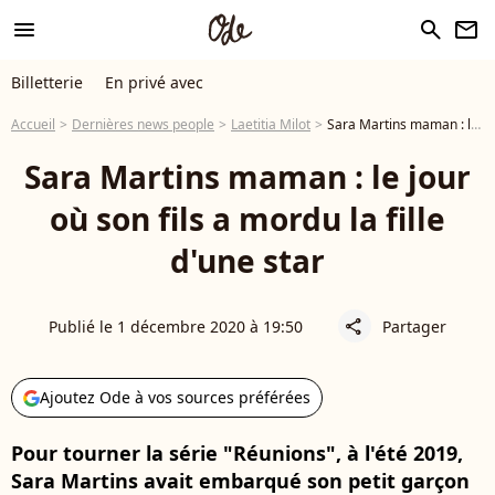
menu
search
newsletter
Billetterie
En privé avec
Accueil
Dernières news people
Laetitia Milot
Sara Martins maman : le jour où son fils a mordu la fille d'une star
Sara Martins maman : le jour
où son fils a mordu la fille
d'une star
Publié le 1 décembre 2020 à 19:50
Partager
share
Ajoutez Ode à vos sources préférées
Pour tourner la série "Réunions", à l'été 2019,
Sara Martins avait embarqué son petit garçon