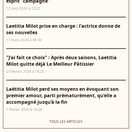
esprit "campagne"
12 avril 2026 à 22:27
Laetitia Milot prise en charge : l'actrice donne de
ses nouvelles
17 mars 2026 à 06:30
"J'ai fait ce choix" : Après deux saisons, Laetitia
Milot quitte déjà Le Meilleur Pâtissier
23 février 2026 à 16:25
Laëtitia Milot perd ses moyens en évoquant son
premier amour, parti prématurément, qu’elle a
accompagné jusqu’à la fin
1 février 2026 à 18:28
TOUS LES ARTICLES