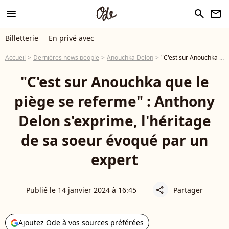
menu
search
newsletter
Billetterie
En privé avec
Accueil
Dernières news people
Anouchka Delon
"C'est sur Anouchka que le piège se referme" : Anthony Delon s'exprime, l'héritage de sa soeur évoqué par un expert
"C'est sur Anouchka que le
piège se referme" : Anthony
Delon s'exprime, l'héritage
de sa soeur évoqué par un
expert
Publié le 14 janvier 2024 à 16:45
Partager
share
Ajoutez Ode à vos sources préférées