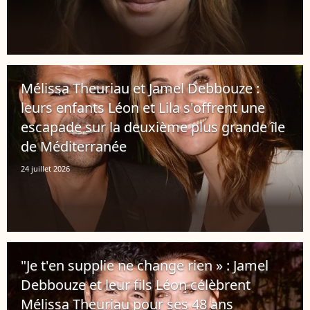
Mélissa Theuriau et Jamel Debbouze :
leurs enfants Léon et Lila s'offrent une
escapade sur la deuxième plus grande île
de Méditerranée
24 juillet 2026
"Je t'en supplie ne change rien » : Jamel
Debbouze et leur fils Léon célèbrent
Mélissa Theuriau pour ses 48 ans