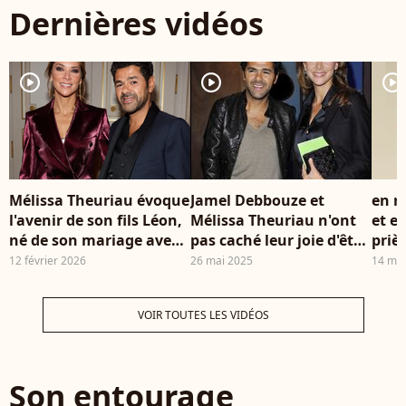
Dernières vidéos
Theuriau - Avant-
lor
première du film
Int
"Marsupilami" au
de 
Grand Rex à Paris le
d'H
player2
player2
player2
1er février 2026. ©
Jac
Coadic Guirec /
Bestimage
Mélissa Theuriau évoque
Jamel Debbouze et
en r
l'avenir de son fils Léon,
Mélissa Theuriau n'ont
et e
né de son mariage avec
pas caché leur joie d'être
prières. Nawe
Jamel Debbouze et qui
au concert au Vélodrome
a re
12 février 2026
26 mai 2025
14 ma
aspire à devenir
de Jul
bell
footballeur.
Theu
VOIR TOUTES LES VIDÉOS
Son entourage