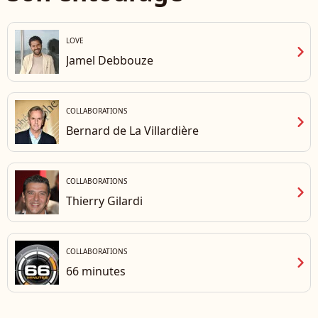
LOVE
chevron_right
Jamel Debbouze
COLLABORATIONS
chevron_right
Bernard de La Villardière
COLLABORATIONS
chevron_right
Thierry Gilardi
COLLABORATIONS
chevron_right
66 minutes