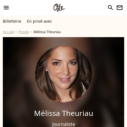
menu
search
newsletter
Billetterie
En privé avec
Accueil
People
Mélissa Theuriau
Mélissa Theuriau
Journaliste