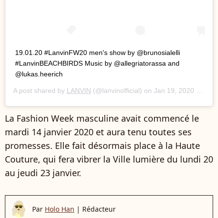
19.01.20 #LanvinFW20 men's show by @brunosialelli
#LanvinBEACHBIRDS Music by @allegriatorassa and
@lukas.heerich
A post shared by
LANVIN
(@lanvinofficial) on
Jan 19, 2020 at 6:14am PST
La Fashion Week masculine avait commencé le
mardi 14 janvier 2020 et aura tenu toutes ses
promesses. Elle fait désormais place à la Haute
Couture, qui fera vibrer la Ville lumière du lundi 20
au jeudi 23 janvier.
Par
Holo Han
|
Rédacteur