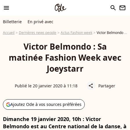
menu
search
newsletter
Billetterie
En privé avec
Accueil
Dernières news people
Actus Fashion week
Victor Belmondo : Sa matinée Fashion Week avec Joeystarr
Victor Belmondo : Sa
matinée Fashion Week avec
Joeystarr
Publié le 20 janvier 2020 à 11:18
Partager
share
Ajoutez Ode à vos sources préférées
Dimanche 19 janvier 2020, 10h : Victor
Belmondo est au Centre national de la danse, à