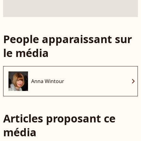
People apparaissant sur
le média
chevron_right
Anna Wintour
Articles proposant ce
média