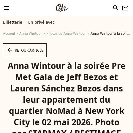
menu
search
newsletter
Billetterie
En privé avec
Accueil
Anna Wintour
Photos de Anna Wintour
Anna Wintour à la soirée Pre Met Gala de Jeff Bezos et Lauren Sánchez Bezos dans leur appartement du quartier NoMad à New York City le 02 mai 2026. Photo par STARMAX / BESTIMAGE - Photo
arrow_left
RETOUR ARTICLE
Anna Wintour à la soirée Pre
Met Gala de Jeff Bezos et
Lauren Sánchez Bezos dans
leur appartement du
quartier NoMad à New York
City le 02 mai 2026. Photo