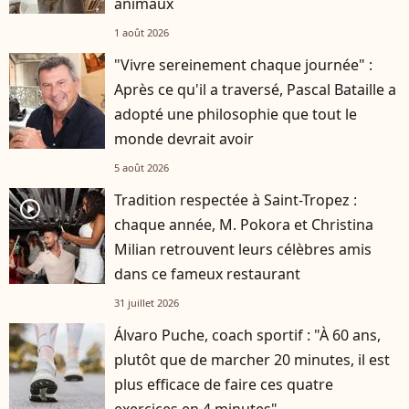
animaux
1 août 2026
"Vivre sereinement chaque journée" :
Après ce qu'il a traversé, Pascal Bataille a
adopté une philosophie que tout le
monde devrait avoir
5 août 2026
Tradition respectée à Saint-Tropez :
player2
chaque année, M. Pokora et Christina
Milian retrouvent leurs célèbres amis
dans ce fameux restaurant
31 juillet 2026
Álvaro Puche, coach sportif : "À 60 ans,
plutôt que de marcher 20 minutes, il est
plus efficace de faire ces quatre
exercices en 4 minutes"