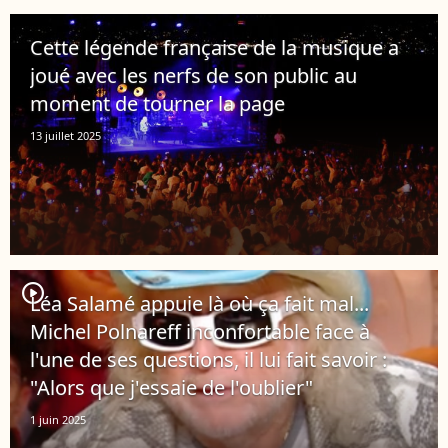
Cette légende française de la musique a
joué avec les nerfs de son public au
moment de tourner la page
13 juillet 2025
player2
Léa Salamé appuie là où ça fait mal...
Michel Polnareff inconfortable face à
l'une de ses questions, il lui fait savoir :
"Alors que j'essaie de l'oublier"
1 juin 2025