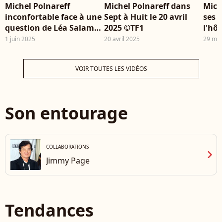
Michel Polnareff
Michel Polnareff dans
Mich
inconfortable face à une
Sept à Huit le 20 avril
ses l
question de Léa Salamé
2025 ©TF1
l'hô
sur son père dans
aprè
1 juin 2025
20 avril 2025
29 ma
"Quelle Époque !",
l'ém
France 2.
mars
VOIR TOUTES LES VIDÉOS
Son entourage
COLLABORATIONS
chevron_right
Jimmy Page
Tendances