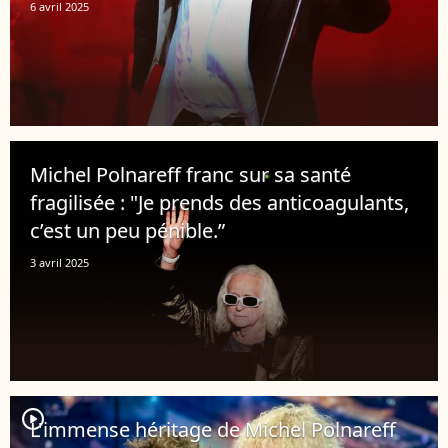
6 avril 2025
Michel Polnareff franc sur sa santé
fragilisée : "Je prends des anticoagulants,
c’est un peu pénible.”
3 avril 2025
player2
L'immense héritage de Michel Polnareff