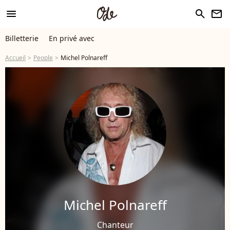
menu
search
newsletter
Billetterie
En privé avec
Accueil
People
Michel Polnareff
Michel Polnareff
Chanteur