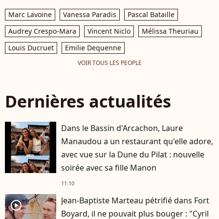
Marc Lavoine
Vanessa Paradis
Pascal Bataille
Audrey Crespo-Mara
Vincent Niclo
Mélissa Theuriau
Louis Ducruet
Emilie Dequenne
VOIR TOUS LES PEOPLE
Dernières actualités
Dans le Bassin d'Arcachon, Laure
Manaudou a un restaurant qu'elle adore,
avec vue sur la Dune du Pilat : nouvelle
soirée avec sa fille Manon
11:10
Jean-Baptiste Marteau pétrifié dans Fort
player2
Boyard, il ne pouvait plus bouger : "Cyril