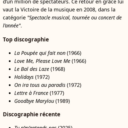
d’un million de spectateurs. Ce retour en grâce lui
vaut la Victoire de la musique en 2008, dans la
catégorie
"Spectacle musical, tournée ou concert de
l’année"
.
Top discographie
La Poupée qui fait non
(1966)
Love Me, Please Love Me
(1966)
Le Bal des Laze
(1968)
Holidays
(1972)
On ira tous au paradis
(1972)
Lettre à France
(1977)
Goodbye Marylou
(1989)
Discographie récente
Tu n’m’entends pas
(2025)