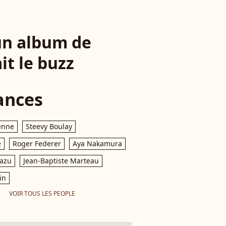
'un album de
it le buzz
ances
enne
Steevy Boulay
e
Roger Federer
Aya Nakamura
razu
Jean-Baptiste Marteau
in
VOIR TOUS LES PEOPLE