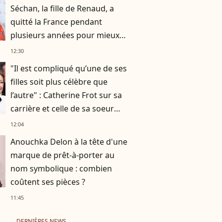
Séchan, la fille de Renaud, a
quitté la France pendant
plusieurs années pour mieux
se retrouver
12:30
"Il est compliqué qu’une de ses
filles soit plus célèbre que
l’autre" : Catherine Frot sur sa
carrière et celle de sa soeur
Dominique avec qui elle a
12:04
tourné
Anouchka Delon à la tête d'une
marque de prêt-à-porter au
nom symbolique : combien
coûtent ses pièces ?
11:45
DERNIÈRES NEWS