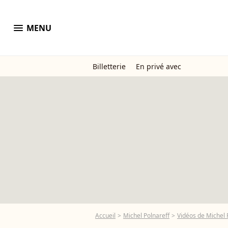
menu
MENU
Billetterie
En privé avec
Accueil
Michel Polnareff
Vidéos de Michel 