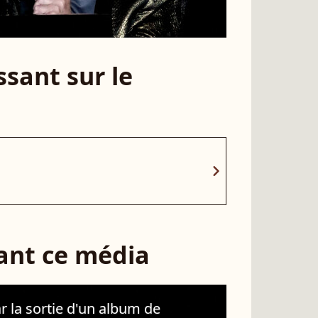
sant sur le
chevron_right
sant ce média
r la sortie d'un album de