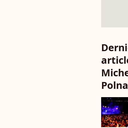
Derni
articl
Miche
Polna