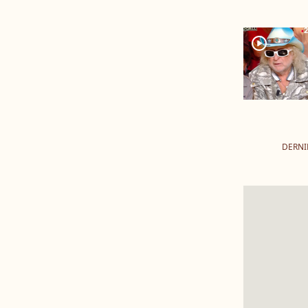
player2
DERNI