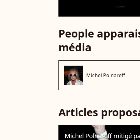
People apparais
média
Michel Polnareff
Articles propo
Michel Polnareff mitigé pa