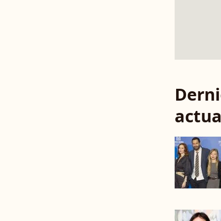
Derni
actua