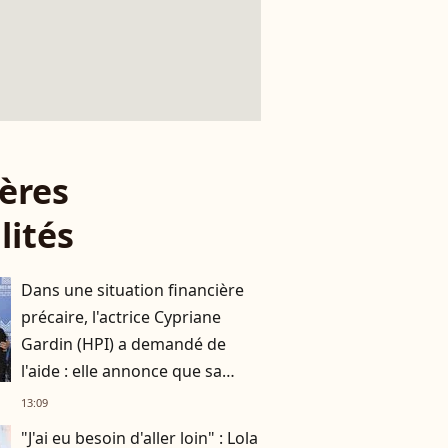
ères
lités
Dans une situation financière
précaire, l'actrice Cypriane
Gardin (HPI) a demandé de
l'aide : elle annonce que sa
cagnotte dépasse déjà les 5 000
13:09
euros
"J'ai eu besoin d'aller loin" : Lola