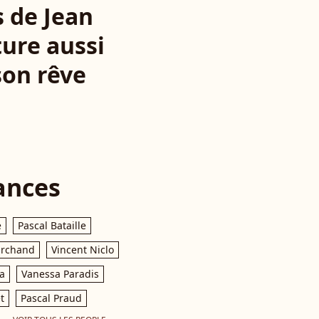
s de Jean
ture aussi
son rêve
ances
e
Pascal Bataille
archand
Vincent Niclo
a
Vanessa Paradis
t
Pascal Praud