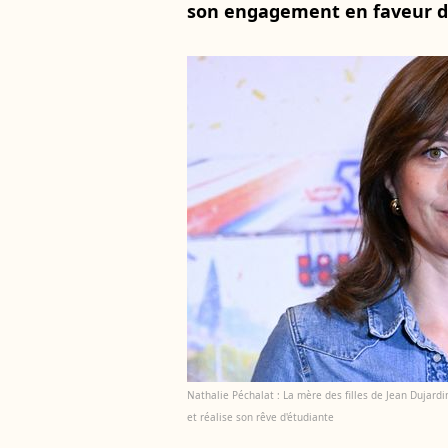
son engagement en faveur de
Nathalie Péchalat : La mère des filles de Jean Dujard
et réalise son rêve d'étudiante