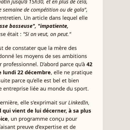
matin jusqu’à 15h30, et en plus de cela,
ne semaine de compétition ou de gala",
tretien. Un article dans lequel elle
sse bosseuse", "impatiente,
se était :
"Si on veut, on peut."
est de constater que la mère des
 donné les moyens de ses ambitions
ir professionnel. D’abord parce qu’à
42
ce lundi 22 décembre
, elle ne pratique
uite parce qu’elle est bel et bien
 entreprise liée au monde du sport.
rnière, elle s’exprimait sur
LinkedIn
,
 qui vient de lui décerner, à sa plus
oice
, un programme conçu pour
isant preuve d’expertise et de