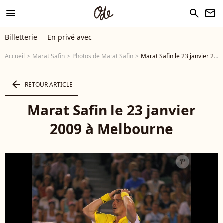
menu
search
newsletter
Billetterie
En privé avec
Accueil
Marat Safin
Photos de Marat Safin
Marat Safin le 23 janvier 2009 à Melbourne - Photo
arrow_left
RETOUR ARTICLE
Marat Safin le 23 janvier
2009 à Melbourne