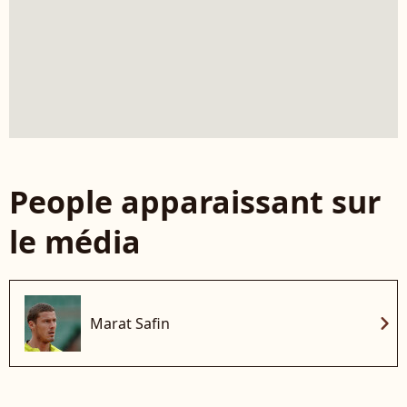
People apparaissant sur
le média
chevron_right
Marat Safin