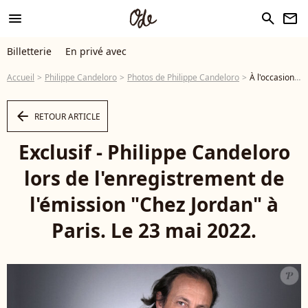
menu
search
newsletter
Billetterie
En privé avec
Accueil
Philippe Candeloro
Photos de Philippe Candeloro
À l'occasion, Philippe Candeloro n'a pas hésité à confier sa peine dans une interview accordée à "Télé 2 semaines"... Exclusif - Philippe Candeloro lors de l'enregistrement de l'émission "Chez Jordan" à Paris. Le 23 mai 2022. © Cédric Perrin/Bestimage - Photo
arrow_left
RETOUR ARTICLE
Exclusif - Philippe Candeloro
lors de l'enregistrement de
l'émission "Chez Jordan" à
Paris. Le 23 mai 2022.