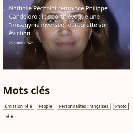
Nathalie Péchalat remplace Philippe
Candeloro : le sportif évoque une
"misogynie inversée" et regrette son
éviction
26 octobre 2024
Mots clés
Émission Télé
People
Personnalités Françaises
Photo
Télé