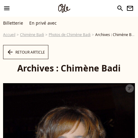
menu
search
newsletter
Billetterie
En privé avec
Accueil
Chimène Badi
Photos de Chimène Badi
Archives : Chimène Badi
arrow_left
RETOUR ARTICLE
Archives : Chimène Badi