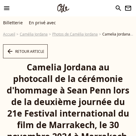
menu
search
newsletter
Billetterie
En privé avec
Accueil
Camélia Jordana
Photos de Camélia Jordana
Camelia Jordana au photocall de la cérémonie d'hommage à Sean Penn lors de la deuxième journée du 21e Festival international du film de Marrakech, le 30 novembre 2024 à Marrakech, Maroc. © Dominique Jacovides/Bestimage - Photo
arrow_left
RETOUR ARTICLE
Camelia Jordana au
photocall de la cérémonie
d'hommage à Sean Penn lors
de la deuxième journée du
21e Festival international du
film de Marrakech, le 30