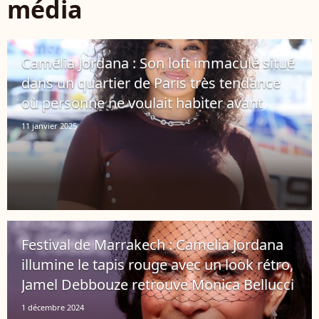
média
Camélia Jordana : Son loft immaculé situé
dans un quartier de Paris très tendance
où personne ne voulait habiter avant
11 janvier 2025
Festival de Marrakech : Camelia Jordana
illumine le tapis rouge avec un look rétro,
Jamel Debbouze retrouve Monica Bellucci
1 décembre 2024