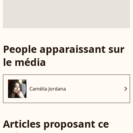
People apparaissant sur
le média
chevron_right
Camélia Jordana
Articles proposant ce