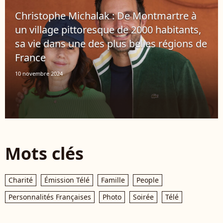
Christophe Michalak : De Montmartre à
un village pittoresque de 2000 habitants,
sa vie dans une des plus belles régions de
France
10 novembre 2024
Mots clés
Charité
Émission Télé
Famille
People
Personnalités Françaises
Photo
Soirée
Télé