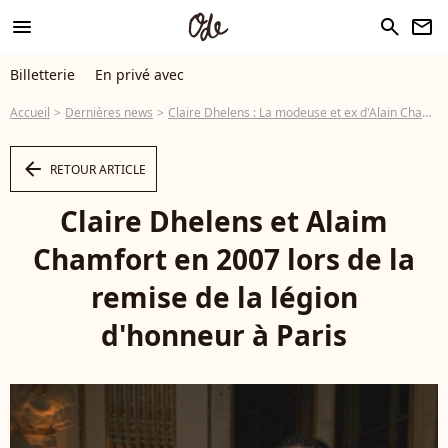
menu
search
newsletter
Billetterie
En privé avec
Accueil
Dernières news
Claire Dhelens : La modeuse et ex d'Alain Chamfort présente son nouveau "bébé"!
arrow_left
RETOUR ARTICLE
Claire Dhelens et Alaim
Chamfort en 2007 lors de la
remise de la légion
d'honneur à Paris