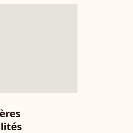
ères
lités