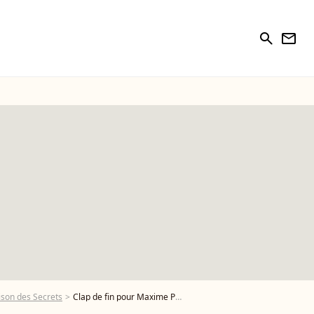
search
newsletter
ison des Secrets
Clap de fin pour Maxime Photo de Maxime, nouveau candidat de "Secret Story" - Photo