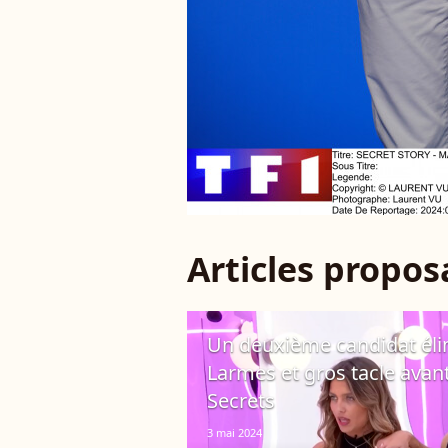
Articles propo
Un deuxième candidat élim
Larmes et gros tacle avant
Secrets
3 mai 2024