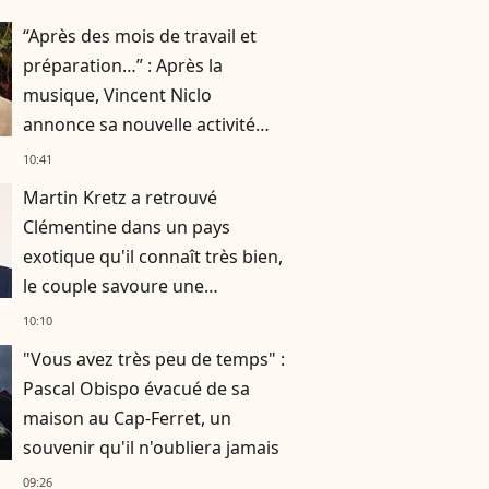
“Après des mois de travail et
préparation…” : Après la
musique, Vincent Niclo
annonce sa nouvelle activité
impliquant plusieurs
10:41
personnalités
Martin Kretz a retrouvé
Clémentine dans un pays
exotique qu'il connaît très bien,
le couple savoure une
parenthèse paradisiaque
10:10
"Vous avez très peu de temps" :
Pascal Obispo évacué de sa
maison au Cap-Ferret, un
souvenir qu'il n'oubliera jamais
09:26