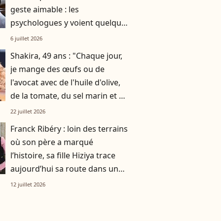
geste aimable : les
psychologues y voient quelque
chose de bien plus profond.
6 juillet 2026
Shakira, 49 ans : "Chaque jour,
je mange des œufs ou de
l'avocat avec de l'huile d'olive,
de la tomate, du sel marin et un
smoothie"
22 juillet 2026
Franck Ribéry : loin des terrains
où son père a marqué
l’histoire, sa fille Hiziya trace
aujourd’hui sa route dans un
tout autre univers
12 juillet 2026