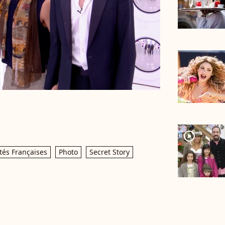
player2
tés Françaises
Photo
Secret Story