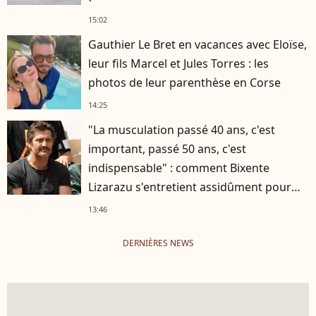
15:02
Gauthier Le Bret en vacances avec Eloïse,
leur fils Marcel et Jules Torres : les
photos de leur parenthèse en Corse
14:25
"La musculation passé 40 ans, c'est
important, passé 50 ans, c'est
indispensable" : comment Bixente
Lizarazu s'entretient assidûment pour
rester musclé à 56 ans ?
13:46
DERNIÈRES NEWS