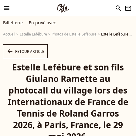
menu
search
newsletter
Billetterie
En privé avec
Accueil
Estelle Lefébure
Photos de Estelle Lefébure
Estelle Lefébure et son fils Giulano Ramette au photocall du village lors des Internationaux de France de Tennis de Roland Garros 2026, à Paris, France, le 29 mai 2026. © Dominique Jacovides/Bestimage - Photo
arrow_left
RETOUR ARTICLE
Estelle Lefébure et son fils
Giulano Ramette au
photocall du village lors des
Internationaux de France de
Tennis de Roland Garros
2026, à Paris, France, le 29