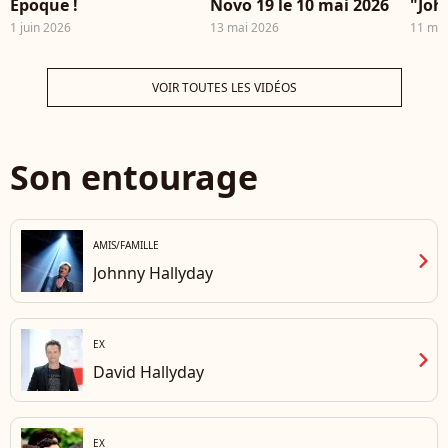
Époque !
Novo 19 le 10 mai 2026
"Joh
"NO
1 juin 2026
13 mai 2026
11 mai
VOIR TOUTES LES VIDÉOS
Son entourage
AMIS/FAMILLE
chevron_right
Johnny Hallyday
EX
chevron_right
David Hallyday
EX