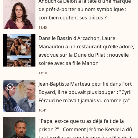
Anouchka Delon à la tête d'une marque
de prêt-à-porter au nom symbolique :
combien coûtent ses pièces ?
11:45
Dans le Bassin d'Arcachon, Laure
Manaudou a un restaurant qu'elle adore,
avec vue sur la Dune du Pilat : nouvelle
soirée avec sa fille Manon
11:10
Jean-Baptiste Marteau pétrifié dans Fort
player2
Boyard, il ne pouvait plus bouger : "Cyril
Féraud ne m’avait jamais vu comme ça"
10:41
"Papa, est-ce que tu as déjà fait de la
prison ?" : Comment Jérôme Kerviel a dû
tout expliquer son histoire à sa fille de 7