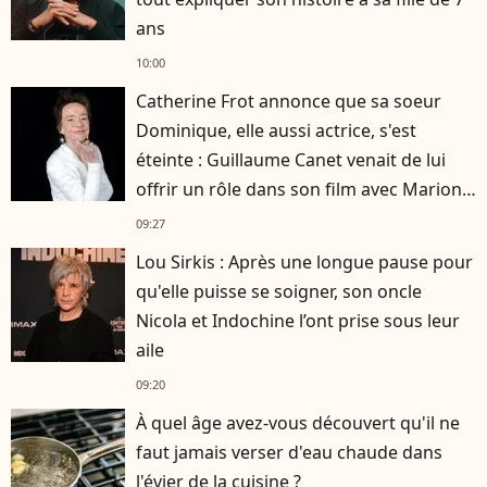
ans
10:00
Catherine Frot annonce que sa soeur
Dominique, elle aussi actrice, s'est
éteinte : Guillaume Canet venait de lui
offrir un rôle dans son film avec Marion
Cotillard
09:27
Lou Sirkis : Après une longue pause pour
qu'elle puisse se soigner, son oncle
Nicola et Indochine l’ont prise sous leur
aile
09:20
À quel âge avez-vous découvert qu'il ne
faut jamais verser d'eau chaude dans
l'évier de la cuisine ?