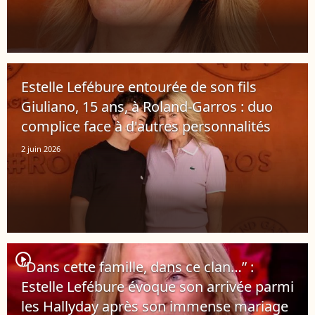
Estelle Lefébure entourée de son fils
Giuliano, 15 ans, à Roland-Garros : duo
complice face à d'autres personnalités
2 juin 2026
player2
“Dans cette famille, dans ce clan…” :
Estelle Lefébure évoque son arrivée parmi
les Hallyday après son immense mariage