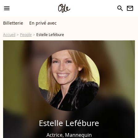
menu
search
newsletter
Billetterie
En privé avec
Accueil
People
Estelle Lefébure
Estelle Lefébure
Actrice, Mannequin