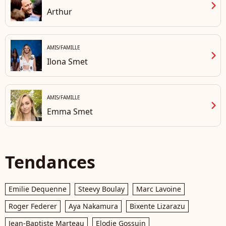
chevron_right
Arthur
AMIS/FAMILLE
chevron_right
Ilona Smet
AMIS/FAMILLE
chevron_right
Emma Smet
Tendances
Emilie Dequenne
Steevy Boulay
Marc Lavoine
Roger Federer
Aya Nakamura
Bixente Lizarazu
Jean-Baptiste Marteau
Elodie Gossuin