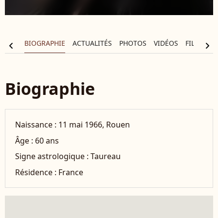
BIOGRAPHIE
ACTUALITÉS
PHOTOS
VIDÉOS
FILMOGR
chevron_left
chevron_right
Biographie
Naissance :
11 mai 1966, Rouen
Âge :
60 ans
Signe astrologique :
Taureau
Résidence :
France