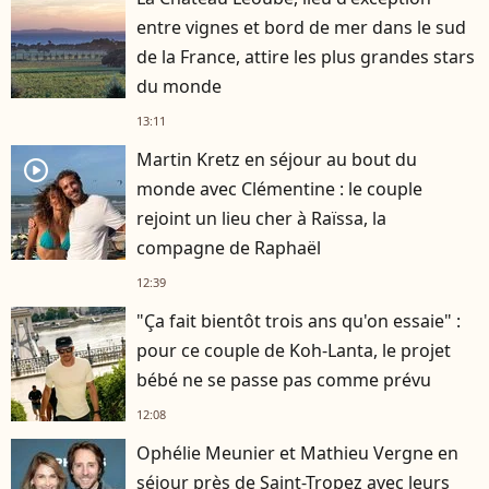
entre vignes et bord de mer dans le sud
de la France, attire les plus grandes stars
du monde
13:11
Martin Kretz en séjour au bout du
player2
monde avec Clémentine : le couple
rejoint un lieu cher à Raïssa, la
compagne de Raphaël
12:39
"Ça fait bientôt trois ans qu'on essaie" :
pour ce couple de Koh-Lanta, le projet
bébé ne se passe pas comme prévu
12:08
Ophélie Meunier et Mathieu Vergne en
séjour près de Saint-Tropez avec leurs