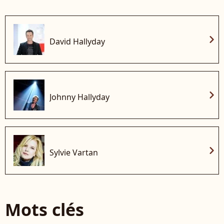
chevron_right
David Hallyday
chevron_right
Johnny Hallyday
chevron_right
Sylvie Vartan
Mots clés