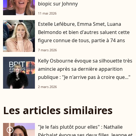
biopic sur Johnny
11 mai 2026
Estelle Lefébure, Emma Smet, Luana
Belmondo et bien d'autres saluent cette
figure connue de tous, partie à 74 ans
7 mars 2026
Kelly Osbourne évoque sa silhouette très
amincie après sa dernière apparition
publique : "Je n'arrive pas à croire que..."
2 mars 2026
Les articles similaires
"Je le fais plutôt pour elles" : Nathalie
player2
Péchalat évoque ses deux filles, Jeanne et