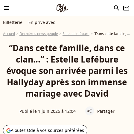
menu
search
newsletter
Billetterie
En privé avec
Accueil
Dernières news people
Estelle Lefébure
“Dans cette famille, dans ce clan…” : Estelle Lefébure évoque son arrivée parmi les Hallyday après son immense mariage avec David
“Dans cette famille, dans ce
clan…” : Estelle Lefébure
évoque son arrivée parmi les
Hallyday après son immense
mariage avec David
Publié le 1 juin 2026 à 12:04
Partager
share
Ajoutez Ode à vos sources préférées