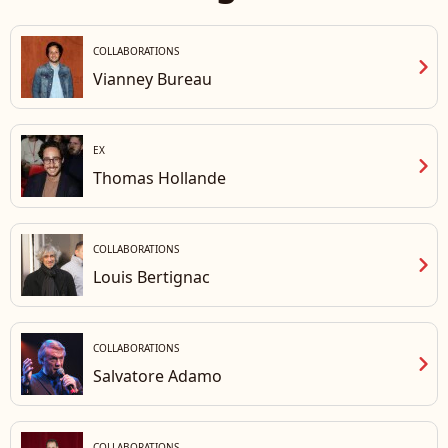
COLLABORATIONS
chevron_right
Vianney Bureau
EX
chevron_right
Thomas Hollande
COLLABORATIONS
chevron_right
Louis Bertignac
COLLABORATIONS
chevron_right
Salvatore Adamo
COLLABORATIONS