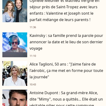
Ophélie Meunier et Mathieu Vergne en
séjour près de Saint-Tropez avec leurs
enfants : Valentine et Joseph sont le
parfait mélange de leurs parents !
11:36
Kavinsky : sa famille prend la parole pour
annoncer la date et le lieu de son dernier
voyage
11:10
Alice Taglioni, 50 ans : "J'aime faire de
player2
l'aérobic, ça me met en forme pour toute
la journée"
10:43
Antoine Dupont : Sa grand-mère Alice,
dite "Mimy", nous a quittés... Elle était un
véritable pilier pour cette commune