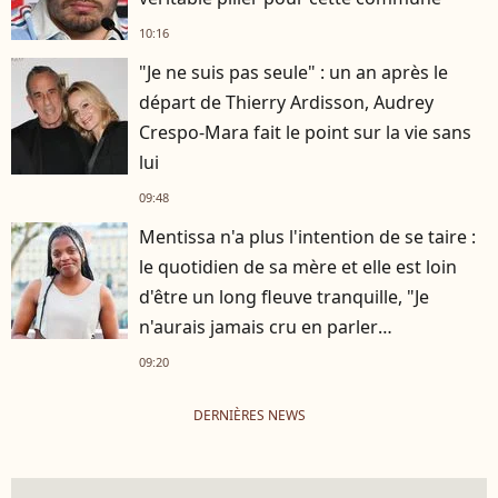
10:16
"Je ne suis pas seule" : un an après le
départ de Thierry Ardisson, Audrey
Crespo-Mara fait le point sur la vie sans
lui
09:48
Mentissa n'a plus l'intention de se taire :
le quotidien de sa mère et elle est loin
d'être un long fleuve tranquille, "Je
n'aurais jamais cru en parler
publiquement"
09:20
DERNIÈRES NEWS