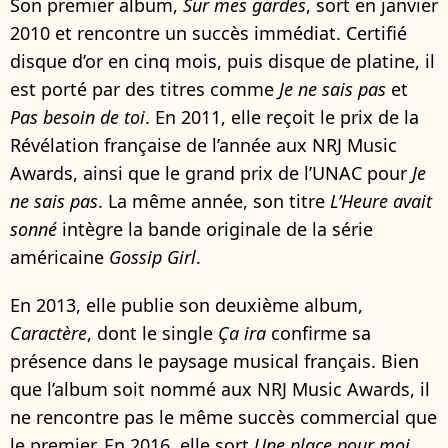
Son premier album,
Sur mes gardes
, sort en janvier
2010 et rencontre un succès immédiat. Certifié
disque d’or en cinq mois, puis disque de platine, il
est porté par des titres comme
Je ne sais pas
et
Pas besoin de toi
. En 2011, elle reçoit le prix de la
Révélation française de l’année aux NRJ Music
Awards, ainsi que le grand prix de l’UNAC pour
Je
ne sais pas
. La même année, son titre
L’Heure avait
sonné
intègre la bande originale de la série
américaine
Gossip Girl
.
En 2013, elle publie son deuxième album,
Caractère
, dont le single
Ça ira
confirme sa
présence dans le paysage musical français. Bien
que l’album soit nommé aux NRJ Music Awards, il
ne rencontre pas le même succès commercial que
le premier. En 2016, elle sort
Une place pour moi
,