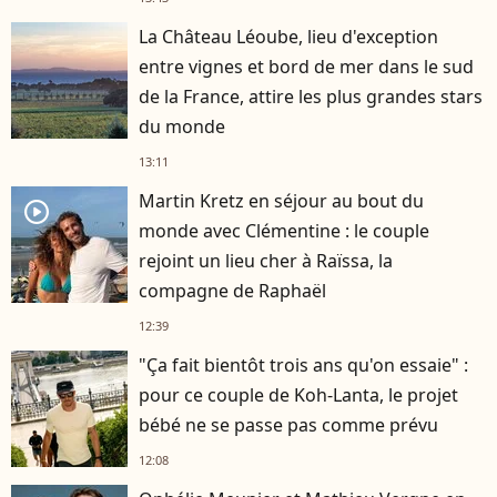
La Château Léoube, lieu d'exception
entre vignes et bord de mer dans le sud
de la France, attire les plus grandes stars
du monde
13:11
Martin Kretz en séjour au bout du
player2
monde avec Clémentine : le couple
rejoint un lieu cher à Raïssa, la
compagne de Raphaël
12:39
"Ça fait bientôt trois ans qu'on essaie" :
pour ce couple de Koh-Lanta, le projet
bébé ne se passe pas comme prévu
12:08