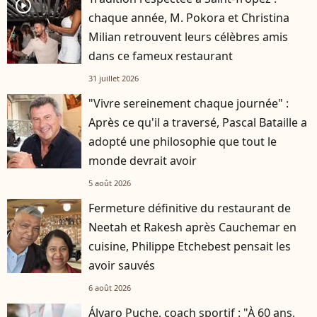
player2
chaque année, M. Pokora et Christina
Milian retrouvent leurs célèbres amis
dans ce fameux restaurant
31 juillet 2026
"Vivre sereinement chaque journée" :
Après ce qu'il a traversé, Pascal Bataille a
adopté une philosophie que tout le
monde devrait avoir
5 août 2026
Fermeture définitive du restaurant de
Neetah et Rakesh après Cauchemar en
cuisine, Philippe Etchebest pensait les
avoir sauvés
6 août 2026
Álvaro Puche, coach sportif : "À 60 ans,