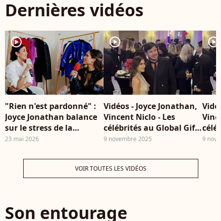
Dernières vidéos
Aubert via Bestimage
Joyce Jonathan a
partagé un portrait de
son père Philippe
player2
player2
player2
Jonathan sur son
compte Instagram
suite à son décès il y a
quelques jours
"Rien n'est pardonné" :
Vidéos - Joyce Jonathan,
Vidé
Joyce Jonathan balance
Vincent Niclo - Les
Vinc
sur le stress de la
célébrités au Global Gift
célé
montée des marches 📸
Gala Paris à l'hôtel Four
Gala
23 mai 2026
9 novembre 2025
9 nov
Seasons George V,
Seas
France, le 8 novembre
Fran
VOIR TOUTES LES VIDÉOS
2025 Eternity /
2025 Eternity 
Bestimage
Best
Son entourage