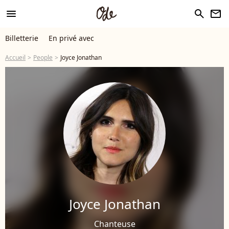
menu
search
newsletter
Billetterie
En privé avec
Accueil
People
Joyce Jonathan
Joyce Jonathan
Chanteuse