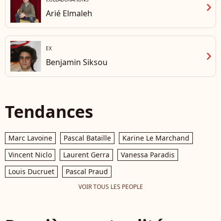
chevron_right
Arié Elmaleh
EX
chevron_right
Benjamin Siksou
Tendances
Marc Lavoine
Pascal Bataille
Karine Le Marchand
Vincent Niclo
Laurent Gerra
Vanessa Paradis
Louis Ducruet
Pascal Praud
VOIR TOUS LES PEOPLE