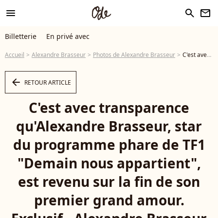
menu
search
newsletter
Billetterie
En privé avec
Accueil
Alexandre Brasseur
Photos de Alexandre Brasseur
C'est avec transparence qu'Alexandre Brasseur, star du programme phare de TF1 "Demain nous appartient", est revenu sur la fin de son premier grand amour. Exclusif - Alexandre Brasseur au photocall de la série "Les Farouches" lors du 2ème Festival Creatvty des séries et créations audiovisuelles à Sète. © Denis Guigenbourg / Bestimage - Photo
arrow_left
RETOUR ARTICLE
C'est avec transparence
qu'Alexandre Brasseur, star
du programme phare de TF1
"Demain nous appartient",
est revenu sur la fin de son
premier grand amour.