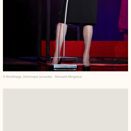
© BestImage, Dominique Jacovides - Romuald Meigneux