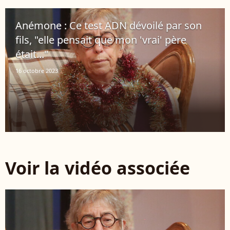
Anémone : Ce test ADN dévoilé par son
fils, "elle pensait que mon 'vrai' père
était..."
16 octobre 2023
Voir la vidéo associée