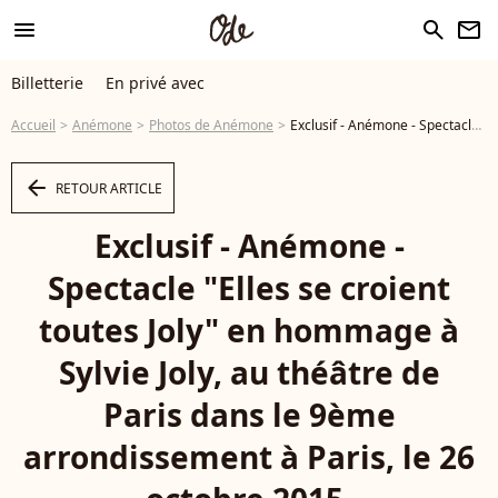
menu
search
newsletter
Billetterie
En privé avec
Accueil
Anémone
Photos de Anémone
Exclusif - Anémone - Spectacle "Elles se croient toutes Joly" en hommage à Sylvie Joly, au théâtre de Paris dans le 9ème arrondissement à Paris, le 26 octobre 2015. © Dominique Jacovides - Romuald Meigneux / Bestimage - Photo
arrow_left
RETOUR ARTICLE
Exclusif - Anémone -
Spectacle "Elles se croient
toutes Joly" en hommage à
Sylvie Joly, au théâtre de
Paris dans le 9ème
arrondissement à Paris, le 26