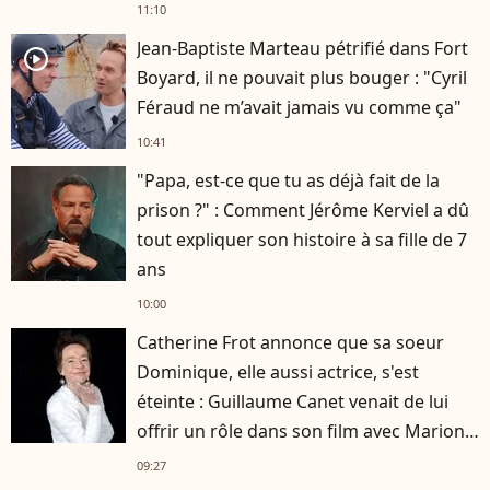
11:10
Jean-Baptiste Marteau pétrifié dans Fort
player2
Boyard, il ne pouvait plus bouger : "Cyril
Féraud ne m’avait jamais vu comme ça"
10:41
"Papa, est-ce que tu as déjà fait de la
prison ?" : Comment Jérôme Kerviel a dû
tout expliquer son histoire à sa fille de 7
ans
10:00
Catherine Frot annonce que sa soeur
Dominique, elle aussi actrice, s'est
éteinte : Guillaume Canet venait de lui
offrir un rôle dans son film avec Marion
Cotillard
09:27