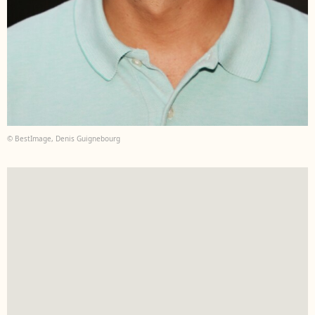
© BestImage, Denis Guignebourg