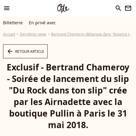
menu
search
newsletter
Billetterie
En privé avec
Accueil
Dernières news
Bertrand Chameroy débarque dans "Balance ton post !"
arrow_left
RETOUR ARTICLE
Exclusif - Bertrand Chameroy
- Soirée de lancement du slip
"Du Rock dans ton slip" crée
par les Airnadette avec la
boutique Pullin à Paris le 31
mai 2018.