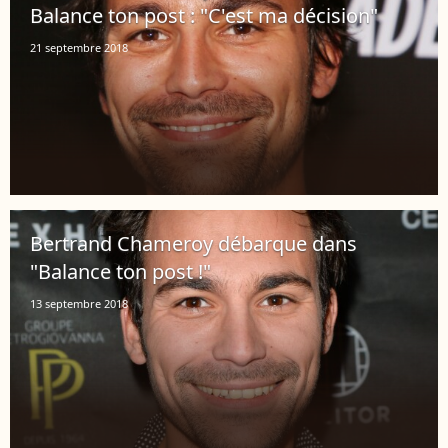
Balance ton post : "C'est ma décision"
21 septembre 2018
Bertrand Chameroy débarque dans
"Balance ton post !"
13 septembre 2018