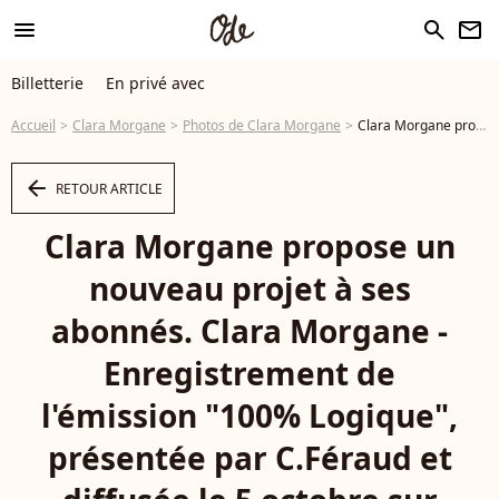
menu
search
newsletter
Billetterie
En privé avec
Accueil
Clara Morgane
Photos de Clara Morgane
Clara Morgane propose un nouveau projet à ses abonnés. Clara Morgane - Enregistrement de l'émission "100% Logique", présentée par C.Féraud et diffusée le 5 octobre sur France 2 © Christophe Clovis / Bestimage - Photo
arrow_left
RETOUR ARTICLE
Clara Morgane propose un
nouveau projet à ses
abonnés. Clara Morgane -
Enregistrement de
l'émission "100% Logique",
présentée par C.Féraud et