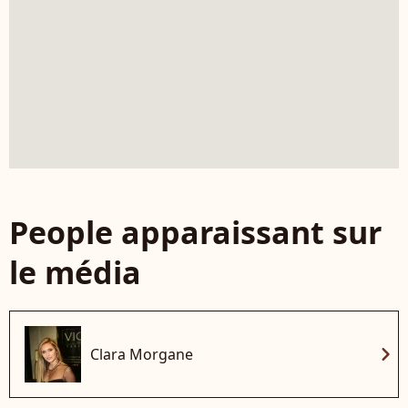
People apparaissant sur
le média
chevron_right
Clara Morgane