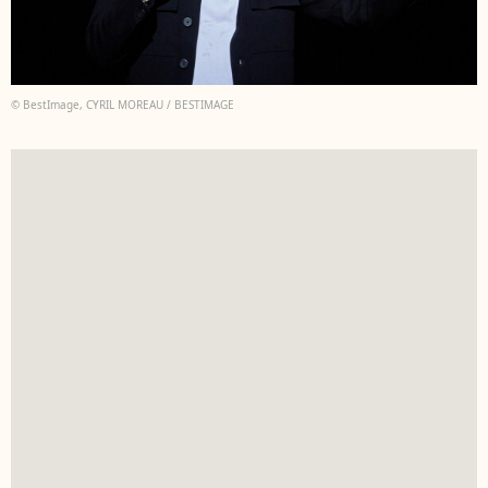
© BestImage, CYRIL MOREAU / BESTIMAGE