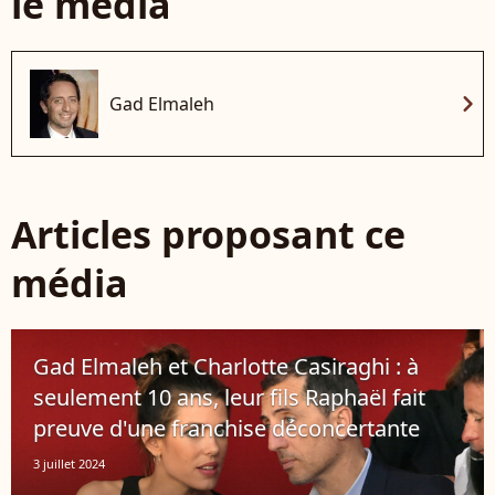
le média
chevron_right
Gad Elmaleh
Articles proposant ce
média
Gad Elmaleh et Charlotte Casiraghi : à
seulement 10 ans, leur fils Raphaël fait
preuve d'une franchise déconcertante
3 juillet 2024