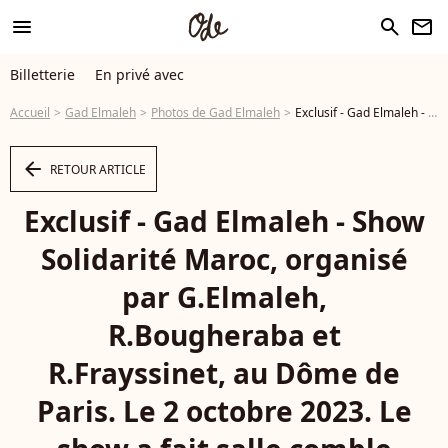
menu
search
newsletter
Billetterie
En privé avec
Accueil
Gad Elmaleh
Photos de Gad Elmaleh
Exclusif - Gad Elmaleh - Show Solidarité Maroc, organisé par G.Elmaleh, R.Bougheraba et R.Frayssinet, au Dôme de Paris. Le 2 octobre 2023. Le show a fait salle comble devant 4000 personnes et a rapporté 435 000 euros. L'intégralité des recettes sera reversée au "fond spécial 126". © Cyril Moreau / Bestimage - Photo
arrow_left
RETOUR ARTICLE
Exclusif - Gad Elmaleh - Show
Solidarité Maroc, organisé
par G.Elmaleh,
R.Bougheraba et
R.Frayssinet, au Dôme de
Paris. Le 2 octobre 2023. Le