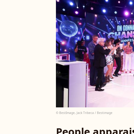
© BestImage, Jack Tribeca / Bestimage
People apparais