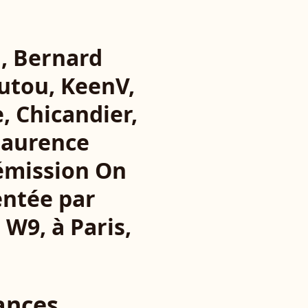
, Bernard
utou, KeenV,
, Chicandier,
 Laurence
'émission On
entée par
 W9, à Paris,
ances