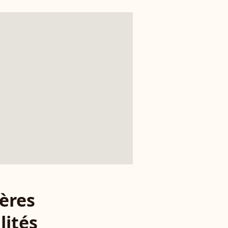
ères
lités