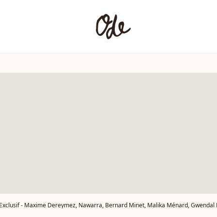
xclusif - Maxime Dereymez, Nawarra, Bernard Minet, Malika Ménard, Gwendal Marimoutou, KeenV, Ariane Brodier, Eve Angeli, Jordan Deluxe, Chicandier, Isabelle Morini-Bosc, Gilles Verdez, Laurence Boccolini, lors de l'enregistrement de l'émission On Connait La 