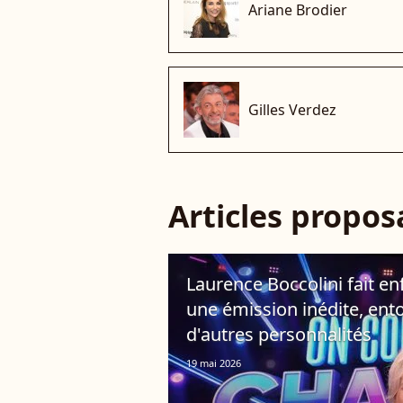
Ariane Brodier
Gilles Verdez
Articles propo
Laurence Boccolini fait enf
une émission inédite, ent
d'autres personnalités
19 mai 2026