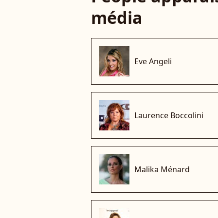
média
Eve Angeli
Laurence Boccolini
Malika Ménard