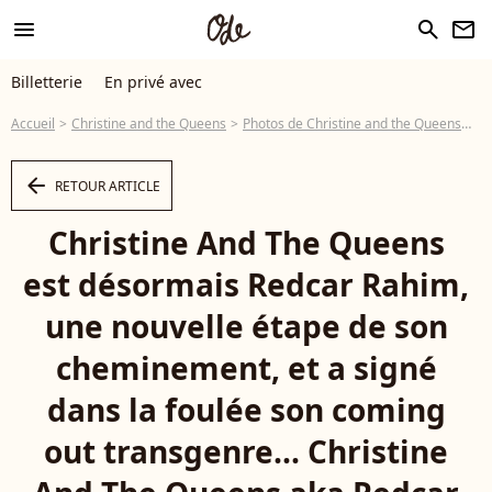
menu
search
newsletter
Billetterie
En privé avec
Accueil
Christine and the Queens
Photos de Christine and the Queens
Ch
arrow_left
RETOUR ARTICLE
Christine And The Queens
est désormais Redcar Rahim,
une nouvelle étape de son
cheminement, et a signé
dans la foulée son coming
out transgenre... Christine