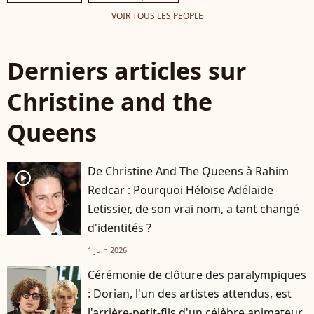
VOIR TOUS LES PEOPLE
Derniers articles sur
Christine and the
Queens
De Christine And The Queens à Rahim
player2
Redcar : Pourquoi Héloïse Adélaïde
Letissier, de son vrai nom, a tant changé
d'identités ?
1 juin 2026
Cérémonie de clôture des paralympiques
: Dorian, l'un des artistes attendus, est
l'arrière-petit-fils d'un célèbre animateur