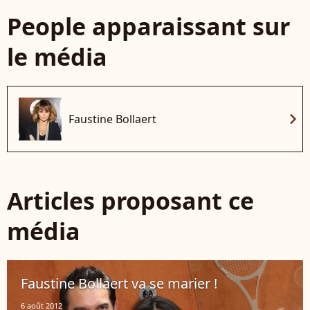
People apparaissant sur
le média
chevron_right
Faustine Bollaert
Articles proposant ce
média
Faustine Bollaert va se marier !
6 août 2012