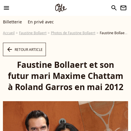
menu
search
newsletter
Billetterie
En privé avec
Accueil
Faustine Bollaert
Photos de Faustine Bollaert
Faustine Bollaert et son futur mari Maxime Chattam à Roland Garros en mai 2012 - Photo
arrow_left
RETOUR ARTICLE
Faustine Bollaert et son
futur mari Maxime Chattam
à Roland Garros en mai 2012