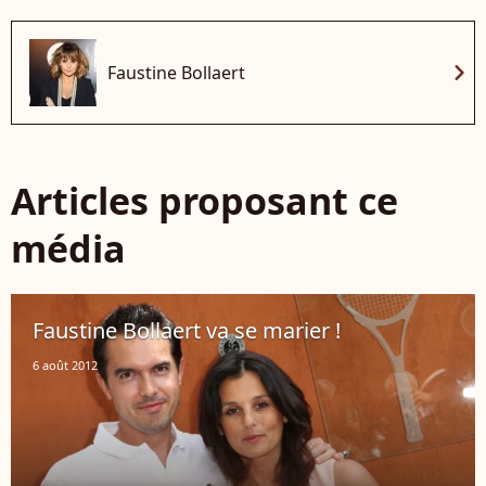
chevron_right
Faustine Bollaert
Articles proposant ce
média
Faustine Bollaert va se marier !
6 août 2012