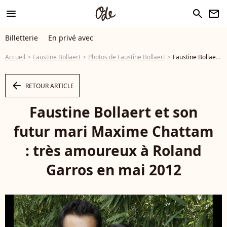
menu
search
newsletter
Billetterie
En privé avec
Accueil
Faustine Bollaert
Photos de Faustine Bollaert
Faustine Bollaert et son futur mari Maxime Chattam : très amoureux à Roland Garros en mai 2012 - Photo
arrow_left
RETOUR ARTICLE
Faustine Bollaert et son
futur mari Maxime Chattam
: très amoureux à Roland
Garros en mai 2012