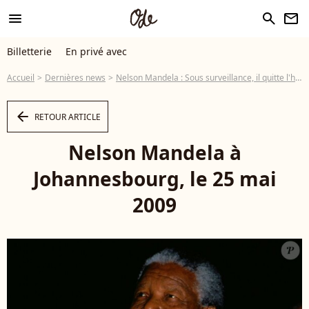
menu
search
newsletter
Billetterie
En privé avec
Accueil
Dernières news
Nelson Mandela : Sous surveillance, il quitte l'hôpital
arrow_left
RETOUR ARTICLE
Nelson Mandela à
Johannesbourg, le 25 mai
2009