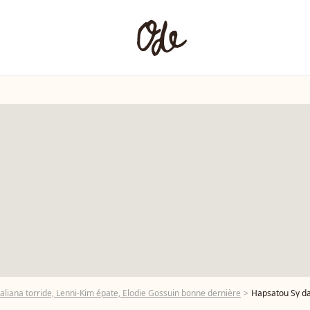
aliana torride, Lenni-Kim épate, Elodie Gossuin bonne dernière
Hapsatou Sy da