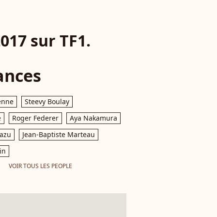
017 sur TF1.
ances
enne
Steevy Boulay
e
Roger Federer
Aya Nakamura
razu
Jean-Baptiste Marteau
in
VOIR TOUS LES PEOPLE