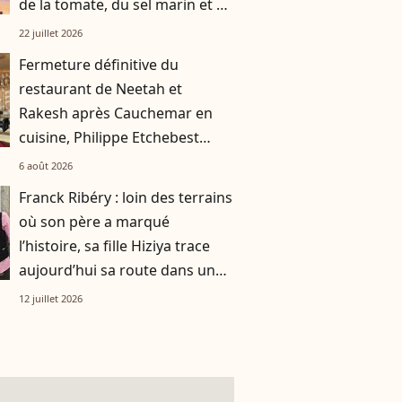
de la tomate, du sel marin et un
smoothie"
22 juillet 2026
Fermeture définitive du
restaurant de Neetah et
Rakesh après Cauchemar en
cuisine, Philippe Etchebest
pensait les avoir sauvés
6 août 2026
Franck Ribéry : loin des terrains
où son père a marqué
l’histoire, sa fille Hiziya trace
aujourd’hui sa route dans un
tout autre univers
12 juillet 2026