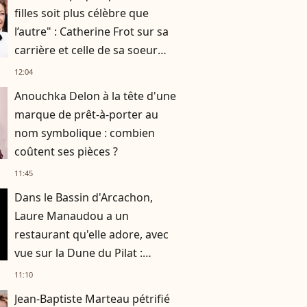
filles soit plus célèbre que
l’autre" : Catherine Frot sur sa
carrière et celle de sa soeur
Dominique avec qui elle a
12:04
tourné
Anouchka Delon à la tête d'une
marque de prêt-à-porter au
nom symbolique : combien
coûtent ses pièces ?
11:45
Dans le Bassin d'Arcachon,
Laure Manaudou a un
restaurant qu'elle adore, avec
vue sur la Dune du Pilat :
nouvelle soirée avec sa fille
11:10
Manon
Jean-Baptiste Marteau pétrifié