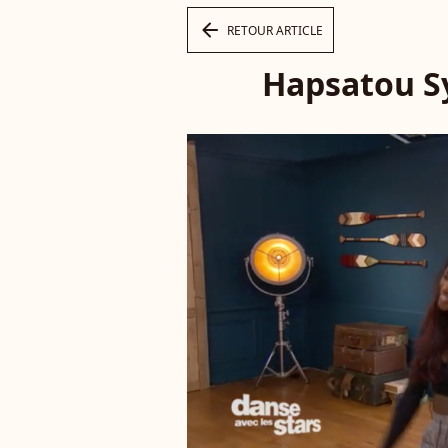
arrow_left
RETOUR ARTICLE
Hapsatou Sy