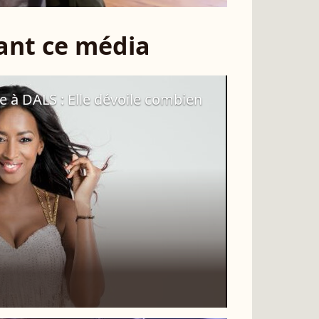
sant ce média
 à DALS : Elle dévoile combien