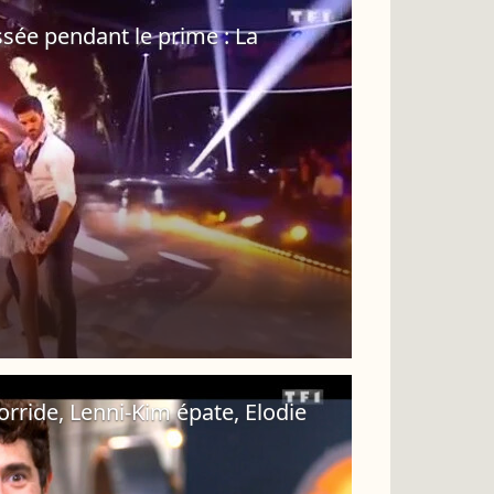
sée pendant le prime : La
orride, Lenni-Kim épate, Elodie