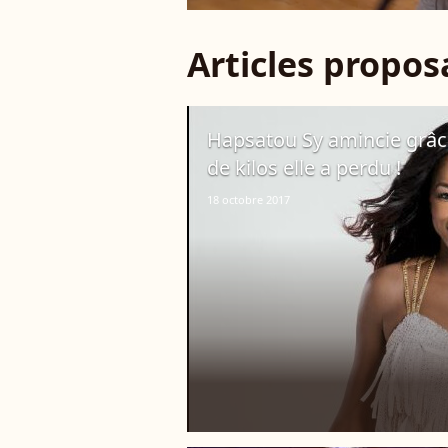
Articles propo
Hapsatou Sy amincie grâce
de kilos elle a perdu !
18 octobre 2017