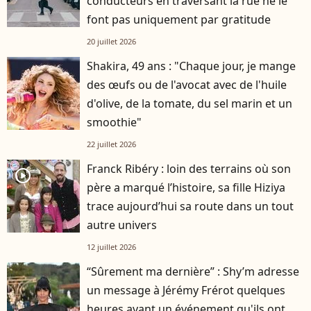
conducteurs en traversant la rue ne le
font pas uniquement par gratitude
20 juillet 2026
Shakira, 49 ans : "Chaque jour, je mange
des œufs ou de l'avocat avec de l'huile
d'olive, de la tomate, du sel marin et un
smoothie"
22 juillet 2026
Franck Ribéry : loin des terrains où son
player2
père a marqué l’histoire, sa fille Hiziya
trace aujourd’hui sa route dans un tout
autre univers
12 juillet 2026
“Sûrement ma dernière” : Shy’m adresse
un message à Jérémy Frérot quelques
heures avant un événement qu'ils ont