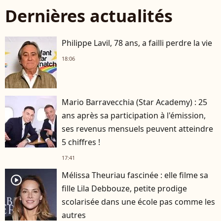
Dernières actualités
Philippe Lavil, 78 ans, a failli perdre la vie
18:06
Mario Barravecchia (Star Academy) : 25
ans après sa participation à l'émission,
ses revenus mensuels peuvent atteindre
5 chiffres !
17:41
Mélissa Theuriau fascinée : elle filme sa
player2
fille Lila Debbouze, petite prodige
scolarisée dans une école pas comme les
autres