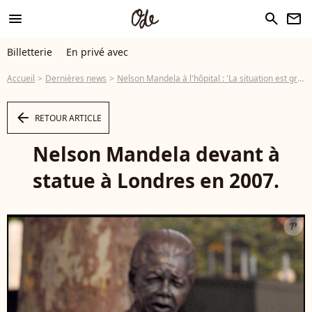
menu
search
newsletter
Billetterie
En privé avec
Accueil
Dernières news
Nelson Mandela à l'hôpital : 'La situation est grave cette fois'
arrow_left
RETOUR ARTICLE
Nelson Mandela devant à
statue à Londres en 2007.