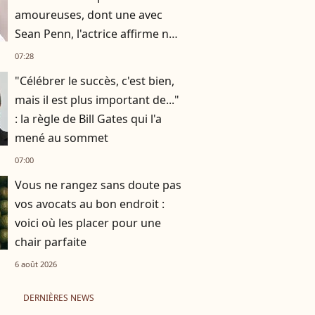
amoureuses, dont une avec
Sean Penn, l'actrice affirme ne
plus vouloir "vivre avec
07:28
quelqu’un"
"Célébrer le succès, c'est bien,
mais il est plus important de..."
: la règle de Bill Gates qui l'a
mené au sommet
07:00
Vous ne rangez sans doute pas
vos avocats au bon endroit :
voici où les placer pour une
chair parfaite
6 août 2026
DERNIÈRES NEWS