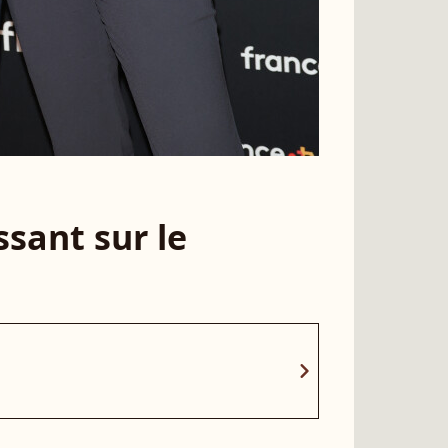
sant sur le
chevron_right