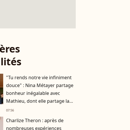
ères
lités
"Tu rends notre vie infiniment
douce" : Nina Métayer partage
bonheur inégalable avec
Mathieu, dont elle partage la
vie depuis 10 ans
07:56
Charlize Theron : après de
nombreuses expériences