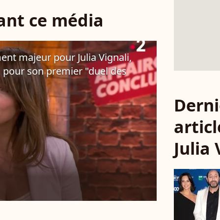
sant ce média
nt majeur pour Julia Vignali,
n pour son premier "duel des
Derni
articl
Julia 