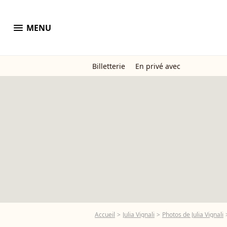
menu
MENU
Billetterie
En privé avec
Accueil
Julia Vignali
Photos de Julia Vignali