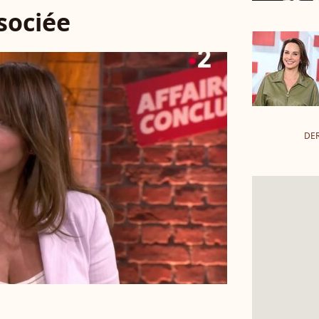
ssociée
DER