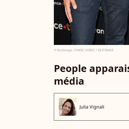
© BestImage, COADIC GUIREC / BESTIMAGE
People apparais
média
Julia Vignali