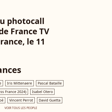
au photocall
 de France TV
France, le 11
ances
e
Iris Mittenaere
Pascal Bataille
iss France 2024)
Isabel Otero
pé
Vincent Perrot
David Guetta
VOIR TOUS LES PEOPLE