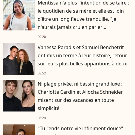
Mentissa n'a plus l'intention de se taire :
le quotidien de sa mère et elle est loin
d'être un long fleuve tranquille, "Je
n'aurais jamais cru en parler
publiquement"
09:20
Vanessa Paradis et Samuel Benchetrit
ont mis un terme à leur histoire, retour
sur leurs plus belles apparitions à deux
08:52
Ni plage privée, ni bassin grand luxe :
Charlotte Cardin et Aliocha Schneider
misent sur des vacances en toute
simplicité
08:24
"Tu rends notre vie infiniment douce" :