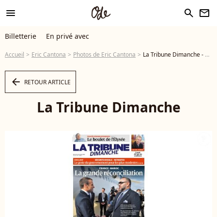
menu
search
newsletter
Billetterie
En privé avec
Accueil
Eric Cantona
Photos de Eric Cantona
La Tribune Dimanche - Photo
arrow_left
RETOUR ARTICLE
La Tribune Dimanche