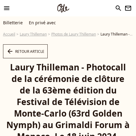
menu
search
newsletter
Billetterie
En privé avec
Accueil
Laury Thilleman
Photos de Laury Thilleman
Laury Thilleman - Photocall de la cérémonie de clôture de la 63ème édition du Festival de Télévision de Monte-Carlo (63rd Golden Nymph) au Grimaldi Forum à Monaco. Le 18 juin 2024. © Bruno Bebert / Bestimage - Photo
arrow_left
RETOUR ARTICLE
Laury Thilleman - Photocall
de la cérémonie de clôture
de la 63ème édition du
Festival de Télévision de
Monte-Carlo (63rd Golden
Nymph) au Grimaldi Forum à