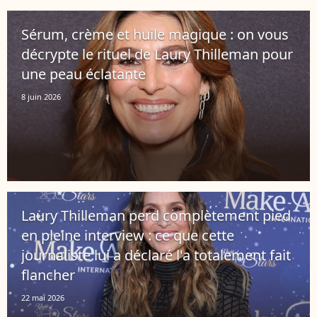
Sérum, crème et huile magique : on vous
décrypte le rituel de Laury Thilleman pour
une peau éclatante
8 juin 2026
Laury Thilleman perd complètement pied
en pleine interview : ce que cette
journaliste lui a déclaré l'a totalement fait
flancher
22 mai 2026