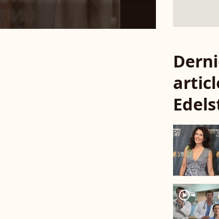
Derni
articl
Edels
player2