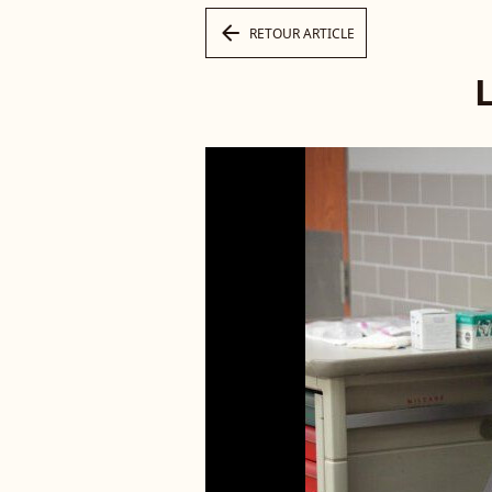
arrow_left
RETOUR ARTICLE
L