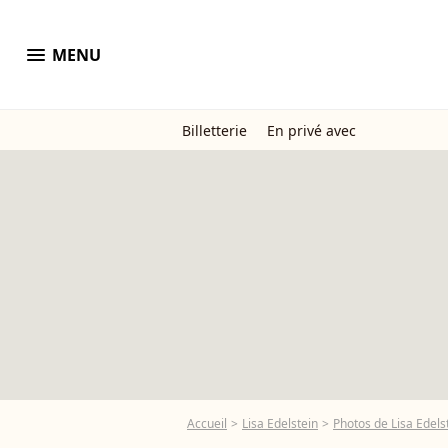
menu
MENU
Billetterie
En privé avec
Accueil
Lisa Edelstein
Photos de Lisa Edels