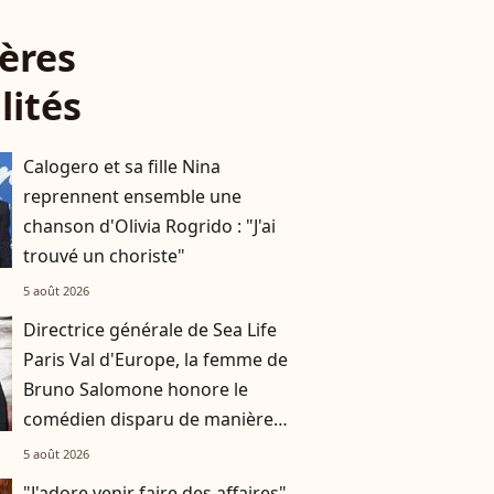
ères
lités
Calogero et sa fille Nina
reprennent ensemble une
chanson d'Olivia Rogrido : "J'ai
trouvé un choriste"
5 août 2026
Directrice générale de Sea Life
Paris Val d'Europe, la femme de
Bruno Salomone honore le
comédien disparu de manière
originale
5 août 2026
"J'adore venir faire des affaires"