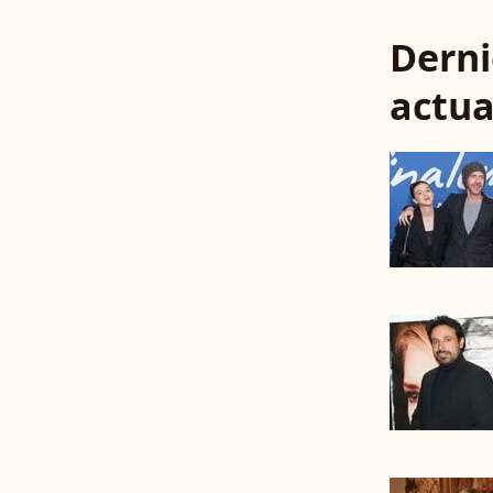
Derni
actua