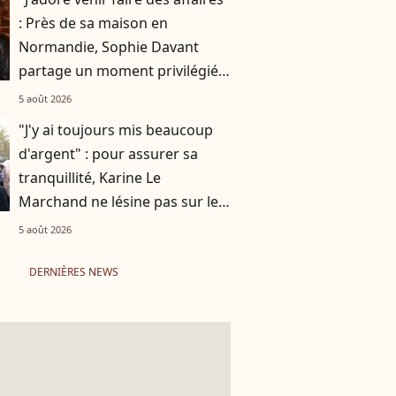
: Près de sa maison en
Normandie, Sophie Davant
partage un moment privilégié
avec sa fille Valentine au
5 août 2026
marché
"J'y ai toujours mis beaucoup
d'argent" : pour assurer sa
tranquillité, Karine Le
Marchand ne lésine pas sur les
moyens
5 août 2026
DERNIÈRES NEWS