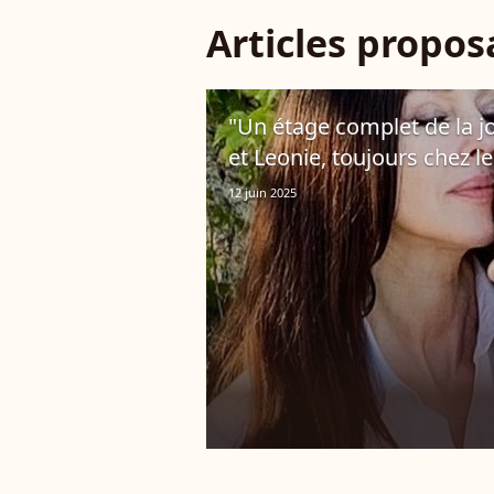
Articles propo
"Un étage complet de la j
et Leonie, toujours chez 
12 juin 2025