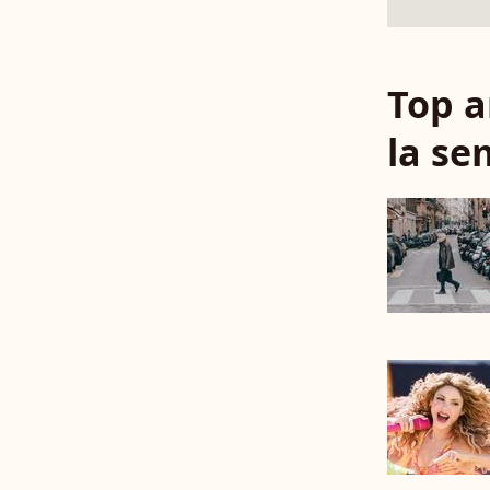
Top a
la se