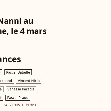
Nanni au
e, le 4 mars
ances
e
Pascal Bataille
archand
Vincent Niclo
a
Vanessa Paradis
t
Pascal Praud
VOIR TOUS LES PEOPLE