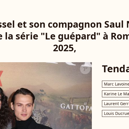
ssel et son compagnon Saul 
e la série "Le guépard" à Rom
2025,
Tend
Marc Lavoin
Karine Le M
Laurent Gerr
Louis Ducrue