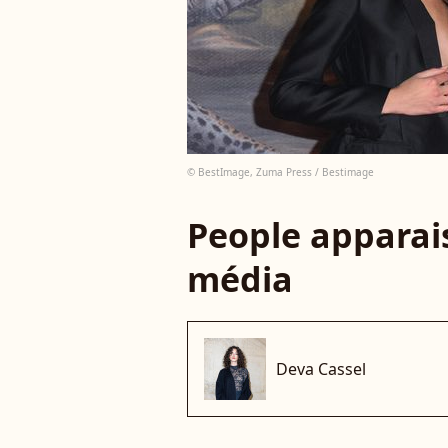
© BestImage, Zuma Press / Bestimage
People apparais
média
Deva Cassel