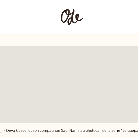
l
Deva Cassel et son compagnon Saul Nanni au photocall de la série "Le guépard" à Rome, le 4 mars 2