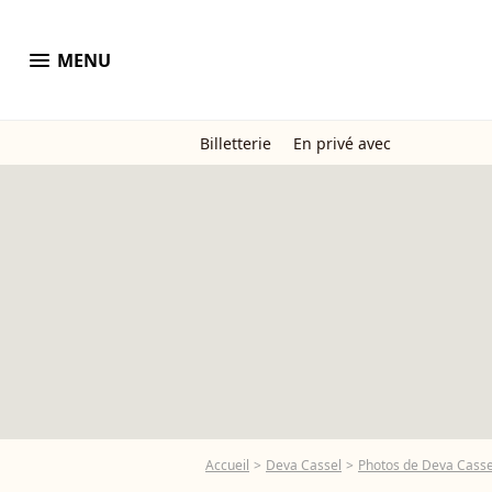
menu
MENU
Billetterie
En privé avec
Accueil
Deva Cassel
Photos de Deva Casse