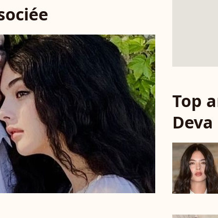
ssociée
Top a
Deva 