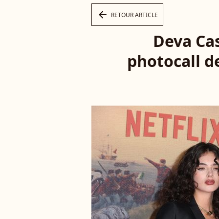
arrow_left
RETOUR ARTICLE
Deva Ca
photocall d