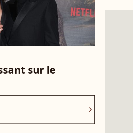
sant sur le
chevron_right