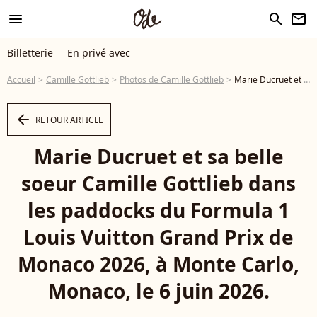
menu
search
newsletter
Billetterie
En privé avec
Accueil
Camille Gottlieb
Photos de Camille Gottlieb
Marie Ducruet et sa belle soeur Camille Gottlieb dans les paddocks du Formula 1 Louis Vuitton Grand Prix de Monaco 2026, à Monte Carlo, Monaco, le 6 juin 2026. © Bruno Bebert/Bestimage - Photo
arrow_left
RETOUR ARTICLE
Marie Ducruet et sa belle
soeur Camille Gottlieb dans
les paddocks du Formula 1
Louis Vuitton Grand Prix de
Monaco 2026, à Monte Carlo,
Monaco, le 6 juin 2026.