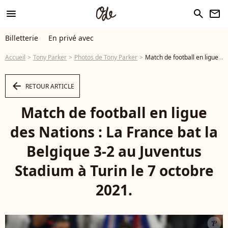
menu
search
newsletter
Billetterie
En privé avec
Accueil
Tony Parker
Photos de Tony Parker
Match de football en ligue des Nations : La France bat la Belgique 3-2 au Juventus Stadium à Turin le 7 octobre 2021. © Aflo/Panorami/Bestimage Antoine Griezmann (France) during the Uefa "Nations League 2020-2021" match between Belgium 2-3 France at Juventus Stadium on October 7, 2021 in Torino, Italy. - Photo
arrow_left
RETOUR ARTICLE
Match de football en ligue
des Nations : La France bat la
Belgique 3-2 au Juventus
Stadium à Turin le 7 octobre
2021.