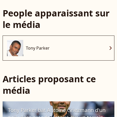
People apparaissant sur
le média
chevron_right
Tony Parker
Articles proposant ce
média
Tony Parker bat Antoine Griezmann d'un