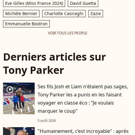
Eve Gilles (Miss France 2024)
David Guetta
Michèle Bernier
Charlotte Casiraghi
Zazie
Emmanuelle Boidron
VOIR TOUS LES PEOPLE
Derniers articles sur
Tony Parker
Ses fils Josh et Liam n'étaient pas sages,
player2
Tony Parker les a punis en les faisant
voyager en classe éco : “Je voulais
marquer le coup"
5 août 2026
"Humainement, c’est incroyable" : après