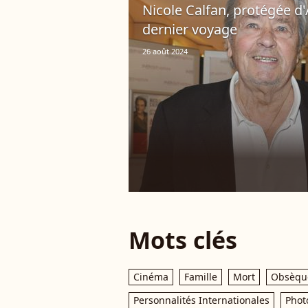
Nicole Calfan, protégée d'
dernier voyage
26 août 2024
Mots clés
Cinéma
Famille
Mort
Obsèqu
Personnalités Internationales
Phot