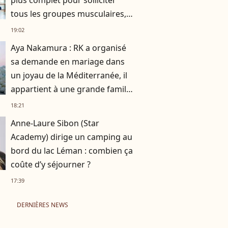
plus complet pour solliciter
tous les groupes musculaires,
des jambes au buste."
19:02
Aya Nakamura : RK a organisé
sa demande en mariage dans
un joyau de la Méditerranée, il
appartient à une grande famille
française
18:21
Anne-Laure Sibon (Star
Academy) dirige un camping au
bord du lac Léman : combien ça
coûte d’y séjourner ?
17:39
DERNIÈRES NEWS