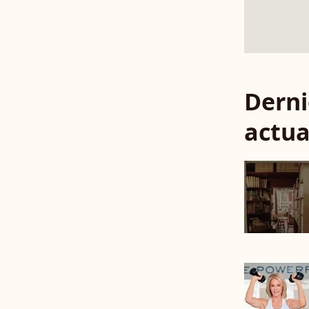
Derni
actua