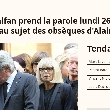
lfan prend la parole lundi 2
u sujet des obsèques d'Alai
Tend
Marc Lavoin
Pascal Batail
Vincent Nicl
Louis Ducrue