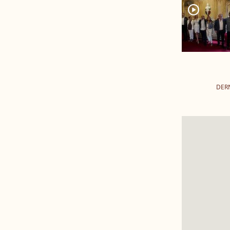
player2
DER