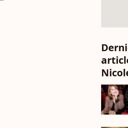
Derni
articl
Nicol