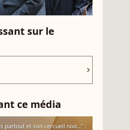
sant sur le
chevron_right
sant ce média
 partout et son cercueil noir..." :