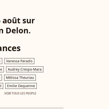
6 août sur
n Delon.
ances
e
Vanessa Paradis
le
Audrey Crespo-Mara
o
Mélissa Theuriau
t
Emilie Dequenne
VOIR TOUS LES PEOPLE