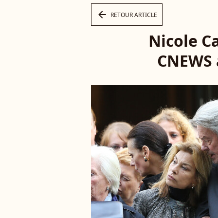
arrow_left
RETOUR ARTICLE
Nicole Ca
CNEWS a