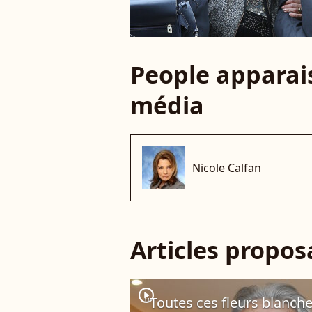
People apparais
média
Nicole Calfan
Articles propo
player2
"Toutes ces fleurs blanches