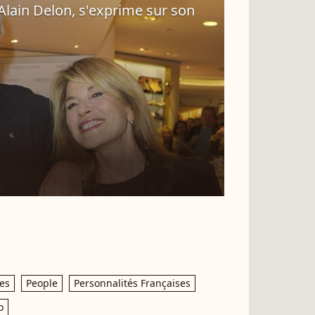
Alain Delon, s'exprime sur son
es
People
Personnalités Françaises
o