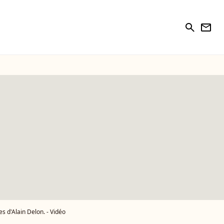
search
newsletter
s d'Alain Delon. - Vidéo