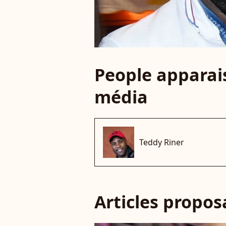
People apparais
média
Teddy Riner
Articles propo