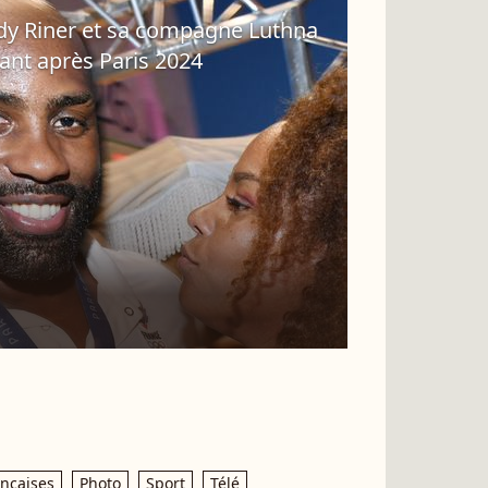
dy Riner et sa compagne Luthna
nant après Paris 2024
ançaises
Photo
Sport
Télé