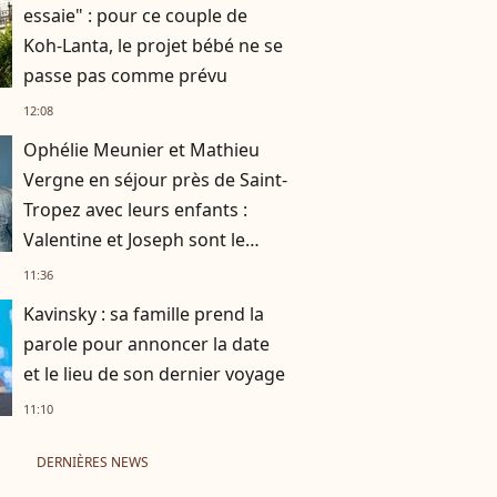
essaie" : pour ce couple de
Koh-Lanta, le projet bébé ne se
passe pas comme prévu
12:08
Ophélie Meunier et Mathieu
Vergne en séjour près de Saint-
Tropez avec leurs enfants :
Valentine et Joseph sont le
parfait mélange de leurs
11:36
parents !
Kavinsky : sa famille prend la
parole pour annoncer la date
et le lieu de son dernier voyage
11:10
DERNIÈRES NEWS