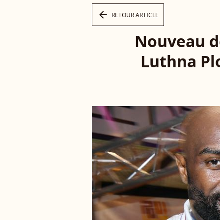
arrow_left
RETOUR ARTICLE
Nouveau dé
Luthna Plo