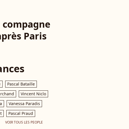
sa compagne
après Paris
ances
e
Pascal Bataille
archand
Vincent Niclo
a
Vanessa Paradis
t
Pascal Praud
VOIR TOUS LES PEOPLE