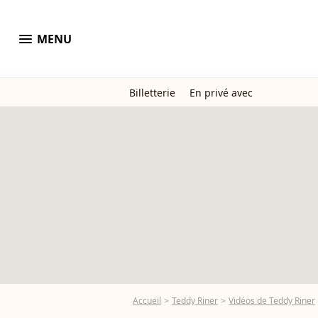
menu
MENU
Billetterie
En privé avec
Accueil
Teddy Riner
Vidéos de Teddy Riner