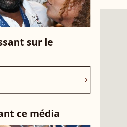
sant sur le
chevron_right
sant ce média