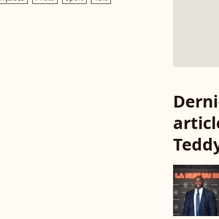
Derni
articl
Teddy