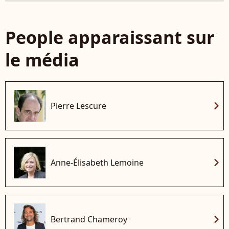
People apparaissant sur
le média
chevron_right
Pierre Lescure
chevron_right
Anne-Élisabeth Lemoine
chevron_right
Bertrand Chameroy