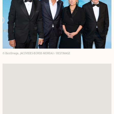
© BestImage, JACOVIDES-BORDE-MOREAU / BESTIMAGE