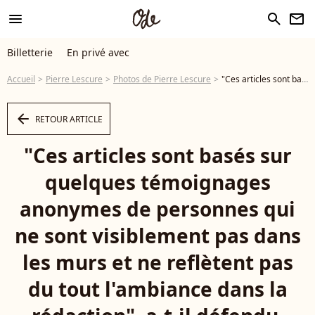
menu
search
newsletter
Billetterie
En privé avec
Accueil
Pierre Lescure
Photos de Pierre Lescure
"Ces articles sont basés sur quelques témoignages anonymes de personnes qui ne sont visiblement pas dans les murs et ne reflètent pas du tout l'ambiance dans la rédaction", a-t-il défendu. Patrick Cohen, Bertrand Chameroy, Anne-Elisabeth Lemoine, Pierre Lescure - Photocall du dîner d'ouverture du 77ème Festival International du Film de Cannes, au Carlton. Le 14 mai 2024 © Borde-Jacovides-Moreau / Bestimage - Photo
arrow_left
RETOUR ARTICLE
"Ces articles sont basés sur
quelques témoignages
anonymes de personnes qui
ne sont visiblement pas dans
les murs et ne reflètent pas
du tout l'ambiance dans la