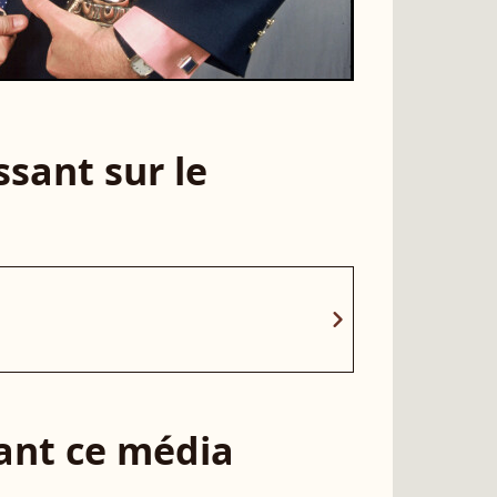
sant sur le
chevron_right
sant ce média