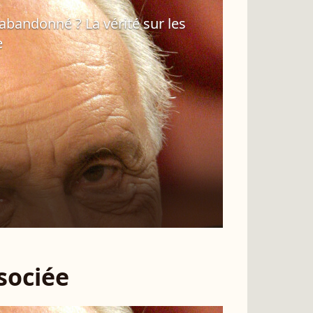
 abandonné ? La vérité sur les
e
ssociée