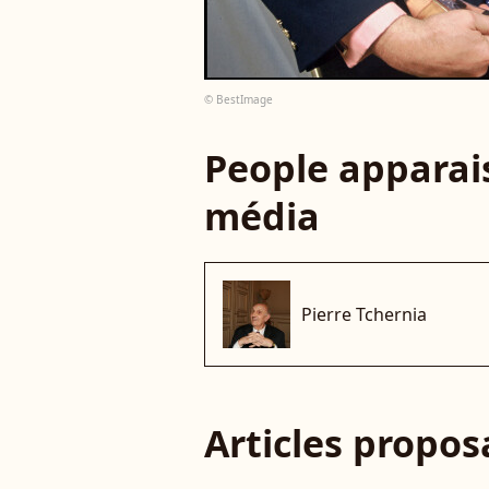
© BestImage
People apparais
média
Pierre Tchernia
Articles propo