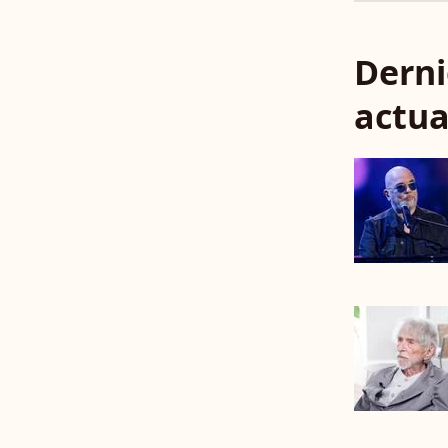
Derni
actua