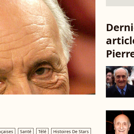
Derni
articl
Pierr
nçaises
Santé
Télé
Histoires De Stars