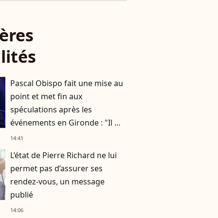
ères
lités
Pascal Obispo fait une mise au
point et met fin aux
spéculations après les
événements en Gironde : "Il me
semble important de
14:41
répondre"
L’état de Pierre Richard ne lui
permet pas d’assurer ses
rendez-vous, un message
publié
14:06