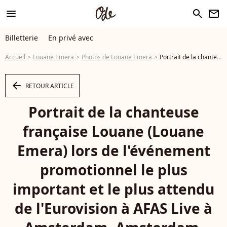
menu
search
newsletter
Billetterie
En privé avec
Accueil
Louane Emera
Photos de Louane Emera
Portrait de la chanteuse française Louane (Louane Emera) lors de l'événement promotionnel le plus important et le plus attendu de l'Eurovision à AFAS Live à Amsterdam. Amsterdam, Pays-Bas, le 5 avril 2025. Photo by Bruno Press/ABACAPRESS.COM - Photo
arrow_left
RETOUR ARTICLE
Portrait de la chanteuse
française Louane (Louane
Emera) lors de l'événement
promotionnel le plus
important et le plus attendu
de l'Eurovision à AFAS Live à