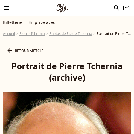
menu
search
newsletter
Billetterie
En privé avec
Accueil
Pierre Tchernia
Photos de Pierre Tchernia
Portrait de Pierre Tchernia (archive) - Photo
arrow_left
RETOUR ARTICLE
Portrait de Pierre Tchernia
(archive)