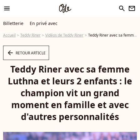
menu
search
newsletter
Billetterie
En privé avec
Accueil
Teddy Riner
Vidéos de Teddy Riner
Teddy Riner avec sa femme Luthna et leurs 2 enfants : le champion vit un grand moment en famille et avec d'autres personnalités - Vidéo
arrow_left
RETOUR ARTICLE
Teddy Riner avec sa femme
Luthna et leurs 2 enfants : le
champion vit un grand
moment en famille et avec
d'autres personnalités