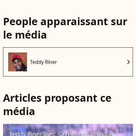
People apparaissant sur
le média
chevron_right
Teddy Riner
Articles proposant ce
média
Teddy Riner avec sa femme Luthna et