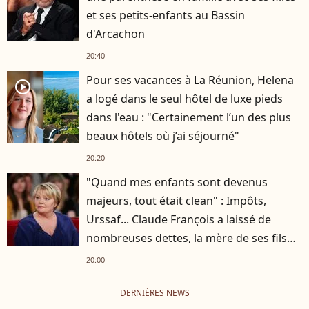
et ses petits-enfants au Bassin
d'Arcachon
20:40
Pour ses vacances à La Réunion, Helena
player2
a logé dans le seul hôtel de luxe pieds
dans l'eau : "Certainement l’un des plus
beaux hôtels où j’ai séjourné"
20:20
"Quand mes enfants sont devenus
majeurs, tout était clean" : Impôts,
Urssaf... Claude François a laissé de
nombreuses dettes, la mère de ses fils
s'est occupée de tout
20:00
DERNIÈRES NEWS