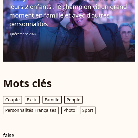
leurs 2 enfants : le champion vit un grand
moment en famille et avec d'autres
personnalités
1 décembre 2024
Mots clés
Couple
Exclu
Famille
People
Personnalités Françaises
Photo
Sport
false