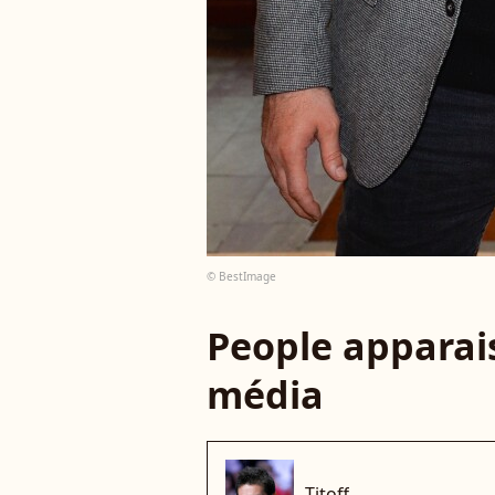
© BestImage
People apparais
média
Titoff