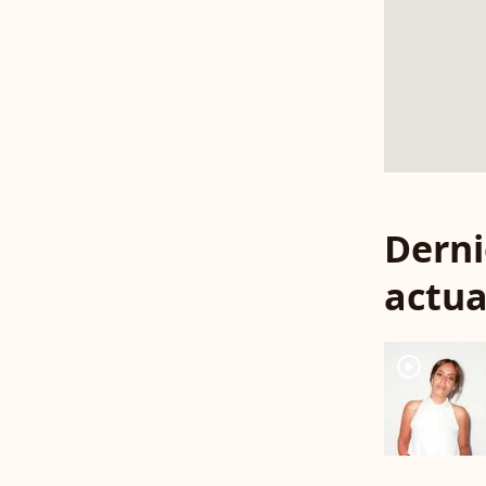
Derni
actua
player2