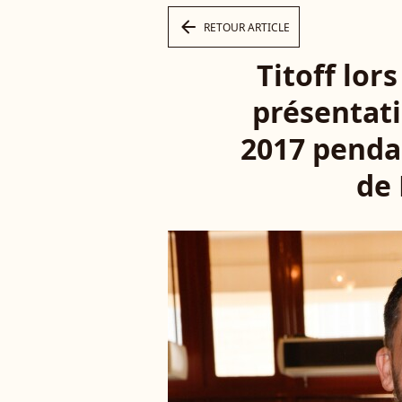
arrow_left
RETOUR ARTICLE
Titoff lor
présentati
2017 penda
de 