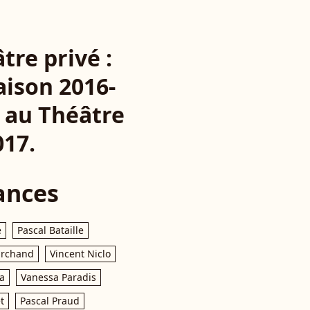
tre privé :
aison 2016-
 au Théâtre
017.
ances
e
Pascal Bataille
archand
Vincent Niclo
a
Vanessa Paradis
t
Pascal Praud