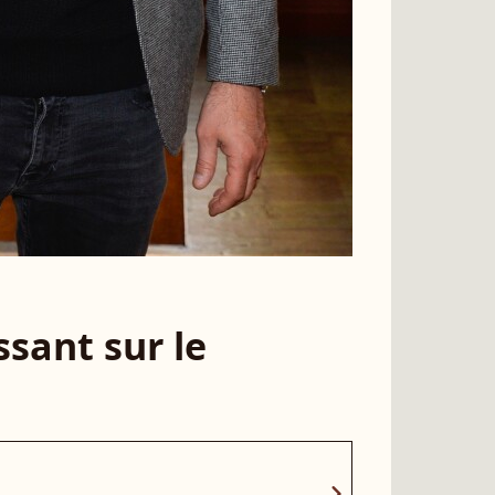
sant sur le
chevron_right