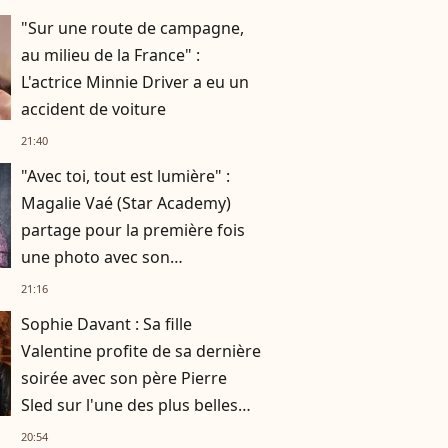
"Sur une route de campagne,
au milieu de la France" :
L'actrice Minnie Driver a eu un
accident de voiture
21:40
"Avec toi, tout est lumière" :
Magalie Vaé (Star Academy)
partage pour la première fois
une photo avec son
compagnon
21:16
Sophie Davant : Sa fille
Valentine profite de sa dernière
soirée avec son père Pierre
Sled sur l'une des plus belles
îles italiennes, elle s'est régalée
20:54