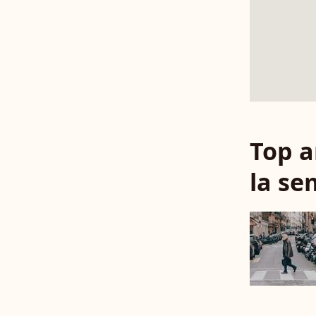
Top a
la se