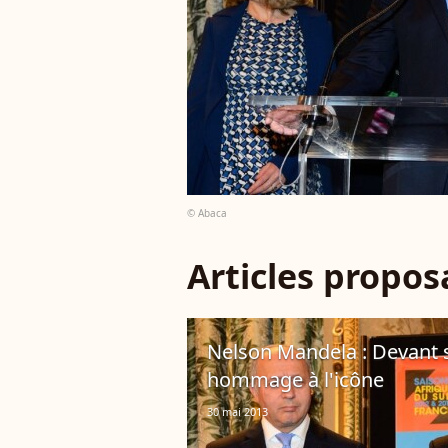
© Abaca
Articles propo
Nelson Mandela : Devant so
hommage à l'icône
30 mai 2013