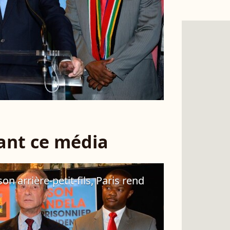
sant ce média
n arrière-petit-fils, Paris rend