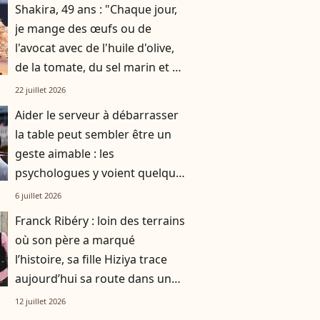
Shakira, 49 ans : "Chaque jour,
je mange des œufs ou de
l'avocat avec de l'huile d'olive,
de la tomate, du sel marin et un
smoothie"
22 juillet 2026
Aider le serveur à débarrasser
la table peut sembler être un
geste aimable : les
psychologues y voient quelque
chose de bien plus profond.
6 juillet 2026
Franck Ribéry : loin des terrains
où son père a marqué
l’histoire, sa fille Hiziya trace
aujourd’hui sa route dans un
tout autre univers
12 juillet 2026