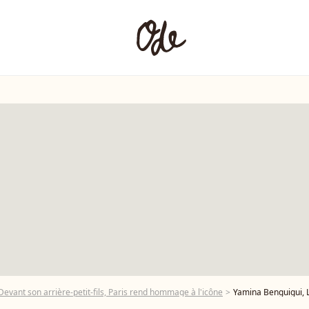
evant son arrière-petit-fils, Paris rend hommage à l'icône
Yamina Benguigui, Laurent Fabius et Luvuyo Hlanganani 