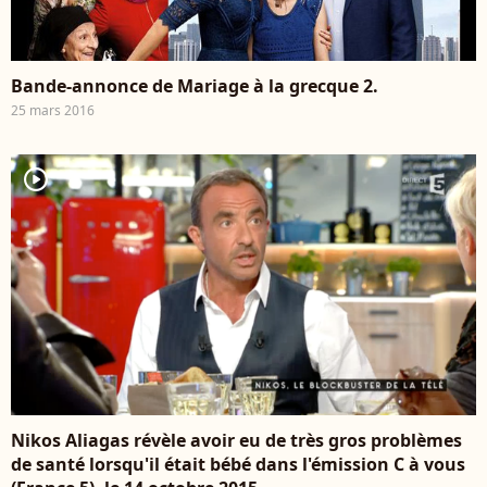
Bande-annonce de Mariage à la grecque 2.
25 mars 2016
player2
Nikos Aliagas révèle avoir eu de très gros problèmes
de santé lorsqu'il était bébé dans l'émission C à vous