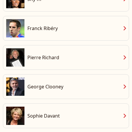
chevron_right
Franck Ribéry
chevron_right
Pierre Richard
chevron_right
George Clooney
chevron_right
Sophie Davant