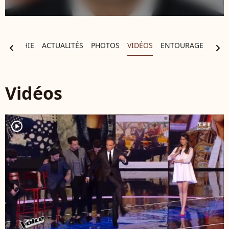
OGRAPHIE
ACTUALITÉS
PHOTOS
VIDÉOS
ENTOURAGE
chevron_left
chevron_right
Vidéos
player2