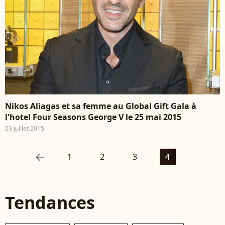
Nikos Aliagas et sa femme au Global Gift Gala à
l'hotel Four Seasons George V le 25 mai 2015
23 juillet 2015
arrow_left
1
2
3
4
Tendances