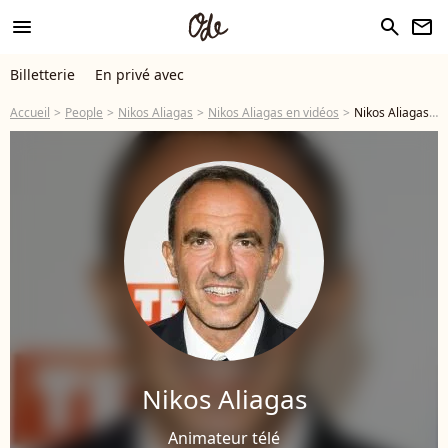
menu
search
newsletter
Billetterie
En privé avec
Accueil
People
Nikos Aliagas
Nikos Aliagas en vidéos
Nikos Aliagas en vidéos - Page 4
Nikos Aliagas
Animateur télé