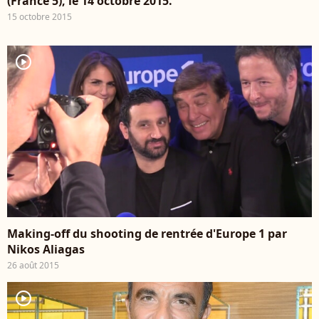
(France 5), le 14 octobre 2015.
15 octobre 2015
player2
Making-off du shooting de rentrée d'Europe 1 par
Nikos Aliagas
26 août 2015
player2