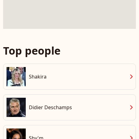
Top people
chevron_right
Shakira
chevron_right
Didier Deschamps
chevron_right
Shy'm