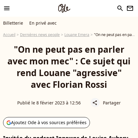
menu
search
newsletter
Billetterie
En privé avec
Accueil
Dernières news people
Louane Emera
"On ne peut pas en parler avec mon mec" : Ce sujet qui rend Louane "agressive" avec Florian Rossi
"On ne peut pas en parler
avec mon mec" : Ce sujet qui
rend Louane "agressive"
avec Florian Rossi
Publié le 8 février 2023 à 12:56
Partager
share
Ajoutez Ode à vos sources préférées