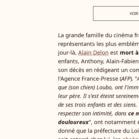
VOIR
La grande famille du cinéma fr
représentants les plus emblé
jour-là,
Alain Delon
est
mort à 
enfants, Anthony, Alain-Fabie
son décès en rédigeant un com
l'Agence France-Presse (
AFP
). "
que (son chien) Loubo, ont l'imm
leur père. Il s'est éteint serei
de ses trois enfants et des siens. 
respecter son intimité, dans
ce 
douloureux
", ont notamment éc
donné que la préfecture du Loi