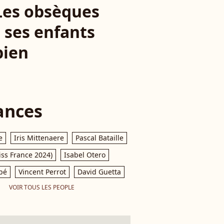
: Les obsèques
 ses enfants
bien
ances
e
Iris Mittenaere
Pascal Bataille
iss France 2024)
Isabel Otero
pé
Vincent Perrot
David Guetta
VOIR TOUS LES PEOPLE