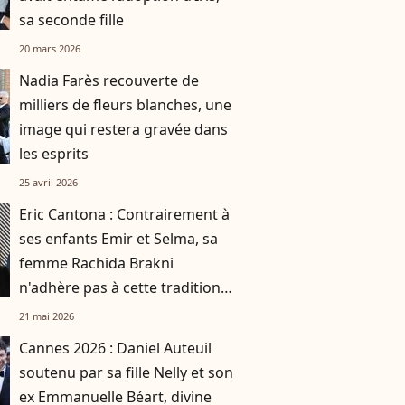
sa seconde fille
20 mars 2026
Nadia Farès recouverte de
milliers de fleurs blanches, une
image qui restera gravée dans
les esprits
25 avril 2026
Eric Cantona : Contrairement à
ses enfants Emir et Selma, sa
femme Rachida Brakni
n'adhère pas à cette tradition
familiale, "je tente de lui faire
21 mai 2026
changer d'avis"
Cannes 2026 : Daniel Auteuil
soutenu par sa fille Nelly et son
ex Emmanuelle Béart, divine