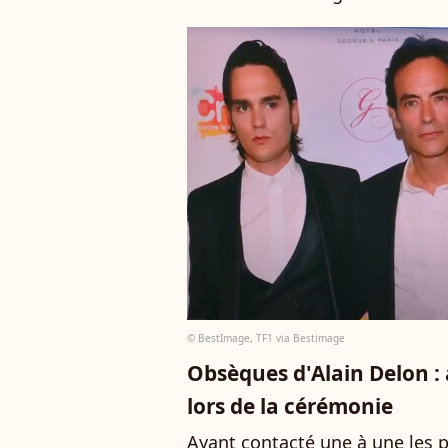
© BestImage, TF1 via Bestimage
Obsèques d'Alain Delon 
lors de la cérémonie
Ayant contacté une à une les 