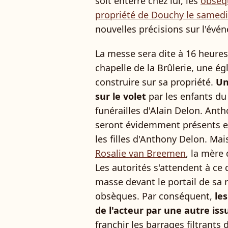
soit enterré chez lui, les
obsèqu
propriété de Douchy le samedi
nouvelles précisions sur l'évé
La messe sera dite à 16 heure
chapelle de la Brûlerie, une ég
construire sur sa propriété.
Un
sur le volet
par les enfants du
funérailles d'Alain Delon. Ant
seront évidemment présents e
les filles d'Anthony Delon. Ma
Rosalie van Breemen
, la mère
Les autorités s'attendent à ce 
masse devant le portail de sa 
obsèques. Par conséquent,
le
de l'acteur par une autre iss
franchir les barrages filtrants