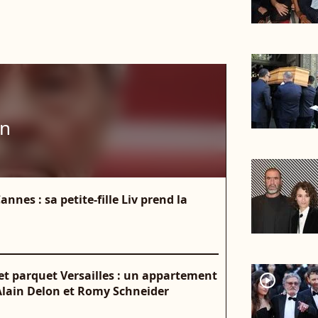
on
nnes : sa petite-fille Liv prend la
t parquet Versailles : un appartement
player2
Alain Delon et Romy Schneider