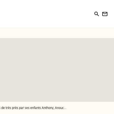
search
newsletter
rès par ses enfants Anthony, Anouchka et Alain-Fabien