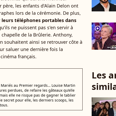
 père, les enfants d'Alain Delon ont
raphes lors de la cérémonie. De plus,
r leurs téléphones portables dans
u'ils ne puissent pas s'en servir à
player2
 chapelle de la Brûlerie. Anthony,
 souhaitent ainsi se retrouver côte à
ur saluer une dernière fois la
cinéma français.
Les a
simil
i Mariés au Premier regards… Louise Martin
ures perdues, de refaire les gâteaux qu’elle
mais elle ne risque pas de gagner le tablier
e secret pour elle, les derniers scoops, les
tous.