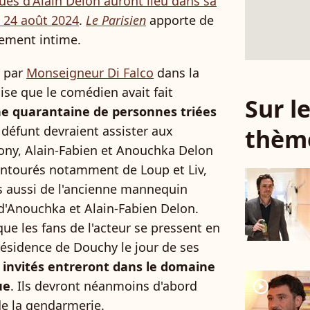
es d'Alain Delon auront lieu dans sa
 24 août 2024
.
Le Parisien
apporte de
nement intime.
s par
Monseigneur Di Falco
dans la
lise que le comédien avait fait
Sur 
e quarantaine de personnes triées
 défunt devraient assister aux
thèm
hony, Alain-Fabien et Anouchka Delon
ntourés notamment de Loup et Liv,
is aussi de l'ancienne mannequin
 d'Anouchka et Alain-Fabien Delon.
que les fans de l'acteur se pressent en
résidence de Douchy le jour de ses
s invités entreront dans le domaine
player2
ue
. Ils devront néanmoins d'abord
 de la gendarmerie.