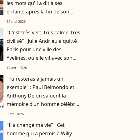
les mots qu'il a dit à ses
enfants après la fin de son
histoire avec leur mère Laure
12 mai 2026
Manaudou
"C'est très vert, très calme, très
civilisé" : Julie Andrieu a quitté
Paris pour une ville des
Yvelines, où elle vit avec son
mari et leurs deux enfants
17 avril 2026
"Tu resteras à jamais un
exemple" : Paul Belmondo et
Anthony Delon saluent la
mémoire d’un homme célèbre,
qui a rendu son dernier souffle
3 mai 2026
à 59 ans
"Il a changé ma vie" : Cet
homme qui a permis à Willy