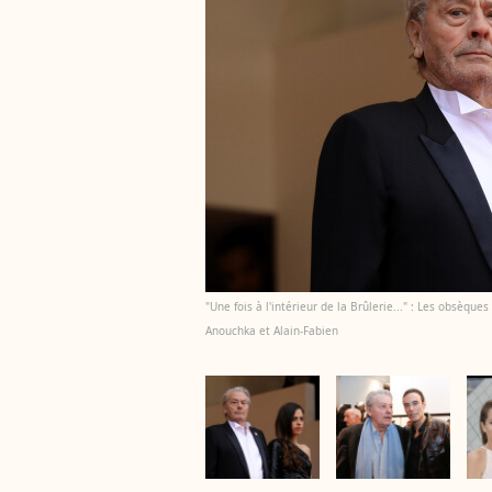
"Une fois à l'intérieur de la Brûlerie..." : Les obsèqu
Anouchka et Alain-Fabien